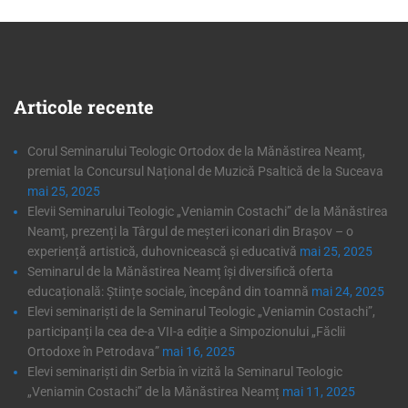
Articole
recente
Corul Seminarului Teologic Ortodox de la Mănăstirea Neamț,
premiat la Concursul Național de Muzică Psaltică de la Suceava
mai 25, 2025
Elevii Seminarului Teologic „Veniamin Costachi” de la Mănăstirea
Neamț, prezenți la Târgul de meșteri iconari din Brașov – o
experiență artistică, duhovnicească și educativă
mai 25, 2025
Seminarul de la Mănăstirea Neamț își diversifică oferta
educațională: Științe sociale, începând din toamnă
mai 24, 2025
Elevi seminariști de la Seminarul Teologic „Veniamin Costachi”,
participanți la cea de-a VII-a ediție a Simpozionului „Făclii
Ortodoxe în Petrodava”
mai 16, 2025
Elevi seminariști din Serbia în vizită la Seminarul Teologic
„Veniamin Costachi” de la Mănăstirea Neamț
mai 11, 2025