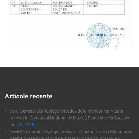
Articole
recente
Corul Seminarului Teologic Ortodox de la Mănăstirea Neamț,
premiat la Concursul Național de Muzică Psaltică de la Suceava
mai 25, 2025
Elevii Seminarului Teologic „Veniamin Costachi” de la Mănăstirea
Neamț, prezenți la Târgul de meșteri iconari din Brașov – o