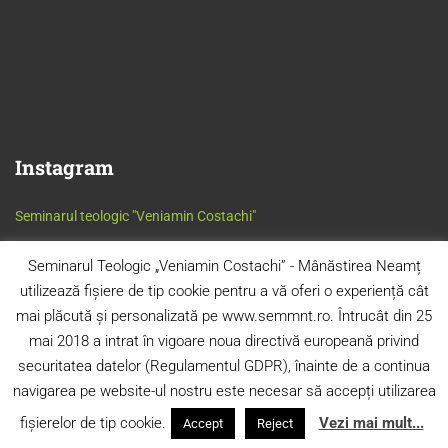
Instagram
Seminarul teologic "Veniamin Costachi"
Seminarul Teologic „Veniamin Costachi” - Mânăstirea Neamț
utilizează fișiere de tip cookie pentru a vă oferi o experiență cât
mai plăcută și personalizată pe www.semmnt.ro. Întrucât din 25
mai 2018 a intrat în vigoare noua directivă europeană privind
securitatea datelor (Regulamentul GDPR), înainte de a continua
navigarea pe website-ul nostru este necesar să accepți utilizarea
© 2024 S.T.O. „Veniamin Costachi” - Mânăstirea Neamț. Toate
drepturile rezervate.
fișierelor de tip cookie.
Vezi mai mult...
Accept
Reject