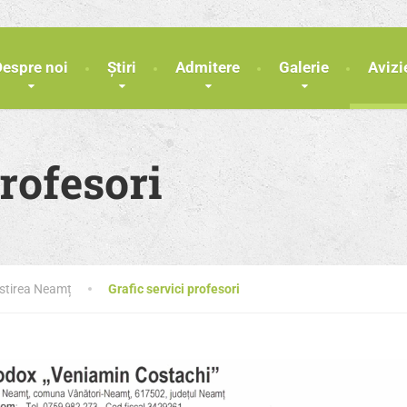
Despre noi
Știri
Admitere
Galerie
Avizi
profesori
ăstirea Neamț
Grafic servici profesori