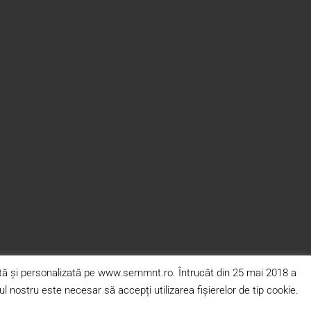
cută și personalizată pe www.semmnt.ro. Întrucât din 25 mai 2018 a
 nostru este necesar să accepți utilizarea fișierelor de tip cookie.