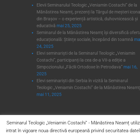
Elevii Seminarului Teologic „Veniamin Costachi” de la
Mănăstirea Neamț, prezenți la Târgul de meșteri icona
din Brașov – o experiență artistică, duhovnicească și
educativă
mai 25, 2025
Seminarul de la Mănăstirea Neamț își diversifică ofert
educațională: Științe sociale, începând din toamnă
ma
24, 2025
Elevi seminariști de la Seminarul Teologic „Veniamin
Costachi”, participanți la cea de-a VII-a ediție a
Simpozionului „Făclii Ortodoxe în Petrodava”
mai 16,
2025
Elevi seminariști din Serbia în vizită la Seminarul
Teologic „Veniamin Costachi” de la Mănăstirea Neamț
mai 11, 2025
Seminarul Teologic „Veniamin Costachi” - Mânăstirea Neamț utilize
intrat în vigoare noua directivă europeană privind securitatea date