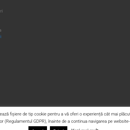
ri
a
i
ază fișiere de tip cookie pentru a vă oferi o experiență cât mai plă
lor (Regulamentul GDPR), înainte de a continua navigarea pe website-ul
© 2024 S.T.O. „Veniamin Costachi” - Mânăstirea Neamț.