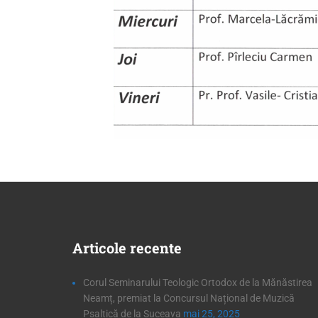
Articole
recente
Corul Seminarului Teologic Ortodox de la Mănăstirea
Neamț, premiat la Concursul Național de Muzică
Psaltică de la Suceava
mai 25, 2025