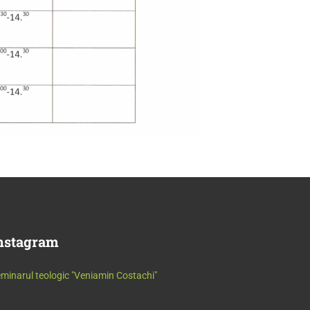
nstagram
minarul teologic "Veniamin Costachi"