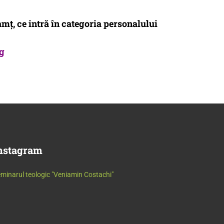
ț, ce intră în categoria personalului
g
nstagram
minarul teologic "Veniamin Costachi"