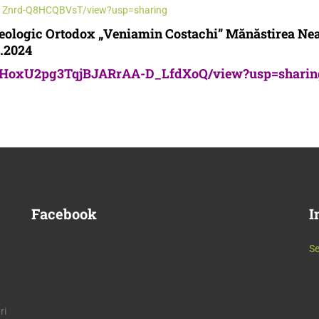
bL1Znrd-Q8HCQBVsT/view?usp=sharing
Teologic Ortodox „Veniamin Costachi” Mănăstirea Neam
9.2024
AENHoxU2pg3TqjBJARrAA-D_LfdXoQ/view?usp=sharin
Facebook
I
Se
ri