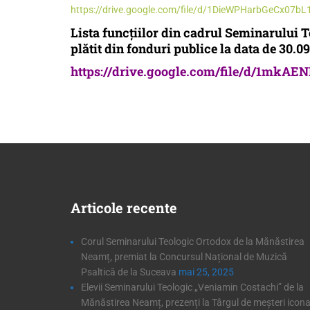
https://drive.google.com/file/d/1DieWPHarbGeCx07
Lista funcțiilor din cadrul Seminarului 
plătit din fonduri publice la data de 30.0
https://drive.google.com/file/d/1mk
Articole
recente
Corul Seminarului Teologic Ortodox de la Mănăstirea
Neamț, premiat la Concursul Național de Muzică
Psaltică de la Suceava
mai 25, 2025
Elevii Seminarului Teologic „Veniamin Costachi” de la
Mănăstirea Neamț, prezenți la Târgul de meșteri icona