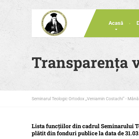
Acasă
Transparența ve
Seminarul Teologic Ortodox „Veniamin Costachi” - Mân
Lista funcțiilor din cadrul Seminarului 
plătit din fonduri publice la data de 31.0