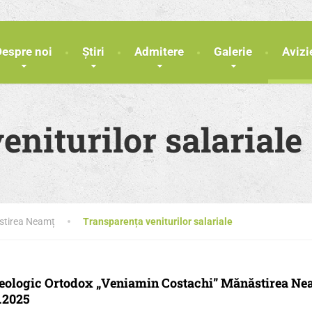
Despre noi
Știri
Admitere
Galerie
Avizi
niturilor salariale
ăstirea Neamț
Transparența veniturilor salariale
Teologic Ortodox „Veniamin Costachi” Mănăstirea Neam
3.2025