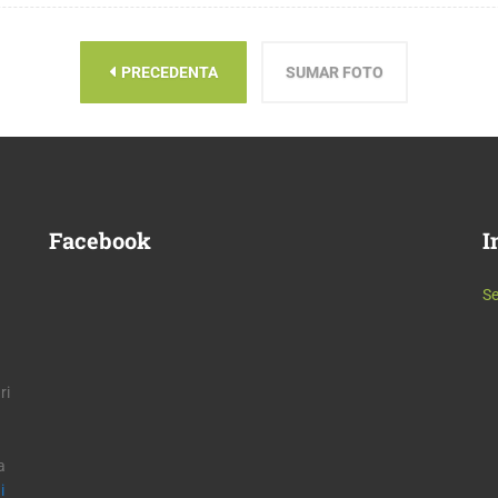
PRECEDENTA
SUMAR FOTO
Facebook
I
Se
ri
a
i