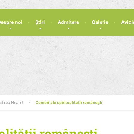
Despre noi
Știri
Admitere
Galerie
Avizi
ăstirea Neamț
Comori ale spiritualității românești
alității românești