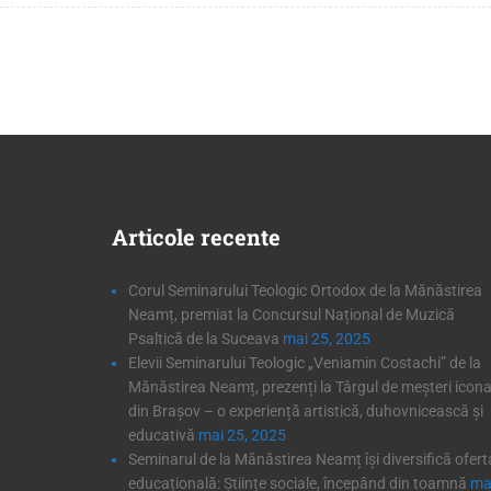
Articole
recente
Corul Seminarului Teologic Ortodox de la Mănăstirea
Neamț, premiat la Concursul Național de Muzică
Psaltică de la Suceava
mai 25, 2025
Elevii Seminarului Teologic „Veniamin Costachi” de la
Mănăstirea Neamț, prezenți la Târgul de meșteri icona
din Brașov – o experiență artistică, duhovnicească și
educativă
mai 25, 2025
Seminarul de la Mănăstirea Neamț își diversifică ofert
educațională: Științe sociale, începând din toamnă
ma