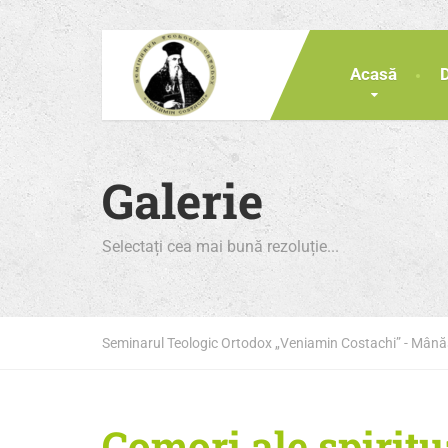
Acasă
Galerie
Selectați cea mai bună rezoluție...
Seminarul Teologic Ortodox „Veniamin Costachi” - Mân
Comori ale spiritu