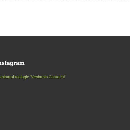
nstagram
minarul teologic "Veniamin Costachi"