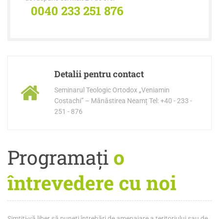
0040 233 251 876
Detalii pentru contact
Seminarul Teologic Ortodox „Veniamin
Costachi” – Mănăstirea Neamț Tel: +40 - 233 -
251 - 876
Programați
o
întrevedere cu noi
Simțiți-vă liber să puneți întrebări de amenajare a teritoriului sau de