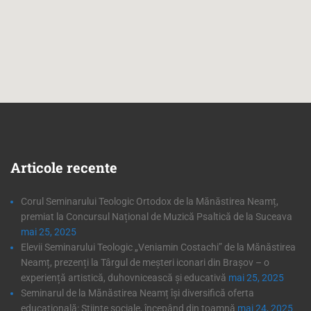
Articole
recente
Corul Seminarului Teologic Ortodox de la Mănăstirea Neamț,
premiat la Concursul Național de Muzică Psaltică de la Suceava
mai 25, 2025
Elevii Seminarului Teologic „Veniamin Costachi” de la Mănăstirea
Neamț, prezenți la Târgul de meșteri iconari din Brașov – o
experiență artistică, duhovnicească și educativă
mai 25, 2025
Seminarul de la Mănăstirea Neamț își diversifică oferta
educațională: Științe sociale, începând din toamnă
mai 24, 2025