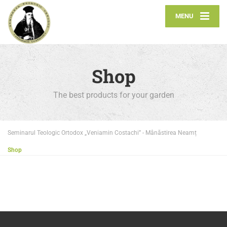
MENU
Shop
The best products for your garden
Seminarul Teologic Ortodox „Veniamin Costachi” - Mânăstirea Neamț
Shop