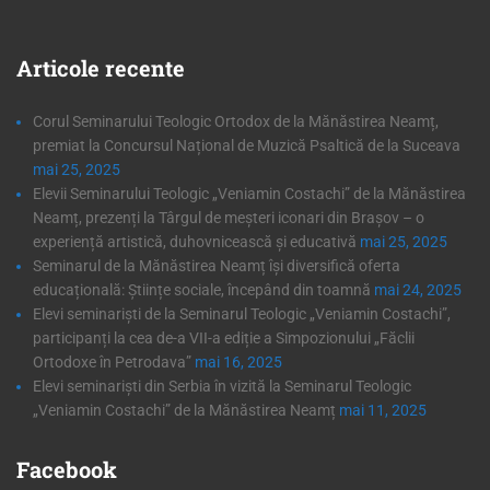
Articole
recente
Corul Seminarului Teologic Ortodox de la Mănăstirea Neamț,
premiat la Concursul Național de Muzică Psaltică de la Suceava
mai 25, 2025
Elevii Seminarului Teologic „Veniamin Costachi” de la Mănăstirea
Neamț, prezenți la Târgul de meșteri iconari din Brașov – o
experiență artistică, duhovnicească și educativă
mai 25, 2025
Seminarul de la Mănăstirea Neamț își diversifică oferta
educațională: Științe sociale, începând din toamnă
mai 24, 2025
Elevi seminariști de la Seminarul Teologic „Veniamin Costachi”,
participanți la cea de-a VII-a ediție a Simpozionului „Făclii
Ortodoxe în Petrodava”
mai 16, 2025
Elevi seminariști din Serbia în vizită la Seminarul Teologic
„Veniamin Costachi” de la Mănăstirea Neamț
mai 11, 2025
Facebook