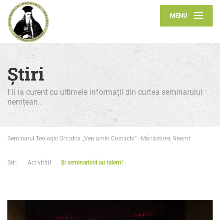
MENU
Știri
Fii la curent cu ultimele informații din curtea seminarului
nemțean..
Seminarul Teologic Ortodox „Veniamin Costachi” - Mânăstirea Neamț
Știri
Activități
Și seminariștii au talent!