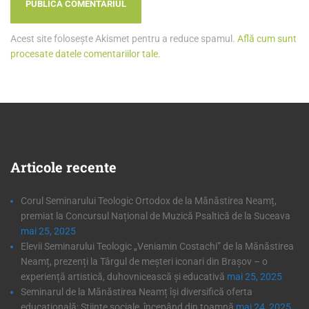
Acest site folosește Akismet pentru a reduce spamul.
Află cum sunt
procesate datele comentariilor tale
.
Articole
recente
Corul Seminarului Teologic Ortodox de la Mănăstirea Neamț,
premiat la Concursul Național de Muzică Psaltică de la Suceava
mai 25, 2025
Elevii Seminarului Teologic „Veniamin Costachi” de la Mănăstirea
Neamț, prezenți la Târgul de meșteri iconari din Brașov – o
experiență artistică, duhovnicească și educativă
mai 25, 2025
Seminarul de la Mănăstirea Neamț își diversifică oferta
educațională: Științe sociale, începând din toamnă
mai 24, 2025