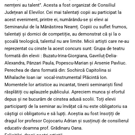
nemțeni au talent”. Acesta a fost organizat de Consiliul
Județean al Elevilor. Cei mai talentați copii au participat la
acest eveniment, printre ei, numărându-se și elevi ai
Seminarului de la Mănăstirea Neamț. Copiii cu suflet frumos,
talentați și dornici de competiție, au demonstrat că și la o
școa
lă teologică, talentul nu are limite. Micii artiști care ne-au
reprezentat cu cinste la acest concurs sunt: Grupa de teatru
formată din elevii : Buzatu-Irina-Giorgiana, Gavriluț-Delia-
Alexandra, Pânzari Paula, Popescu-Marian și Arsenie Pavliuc.
Perechea de dans formată din: Sochircă Capitolina si
Mihalache Ioan iar vocal-instrumental Plăcintă Ion.
Momentele lor artistice au incantat, tinerii seminariști fiind
răsplătiți cu aplauzele publicului. Apreciem munca și efortul
depus și ne bucurăm de cinstea adusă scolii. Toți elevii
participanți de la seminar au învățat că nu este obligatoriu sa
câștigi ci obligatoriu e să lupți. Aceștia au fost însoțiți de
dragul lor profesor Cojocariu Adrian și susținuți de consilierul
educativ doamna prof. Grădinaru Oana.