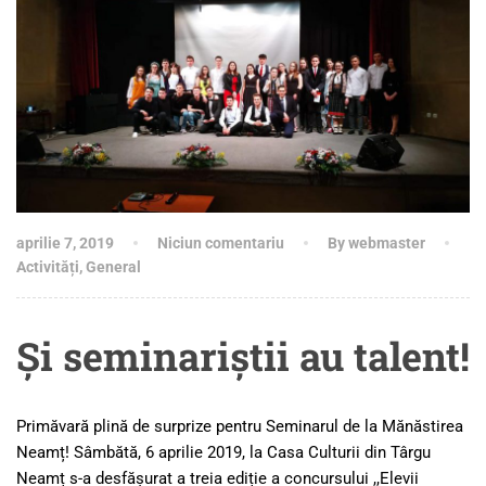
aprilie 7, 2019
Niciun comentariu
By webmaster
Activități
,
General
Și seminariștii au talent!
Primăvară plină de surprize pentru Seminarul de la Mănăstirea
Neamț! Sâmbătă, 6 aprilie 2019, la Casa Culturii din Târgu
Neamț s-a desfășurat a treia ediție a concursului ,,Elevii