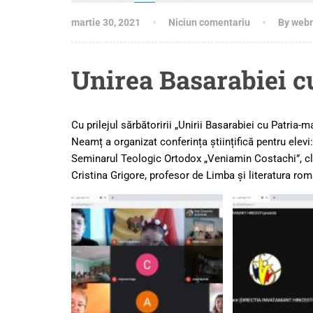
martie 30, 2021
Niciun comentariu
By web
Unirea Basarabiei 
Cu prilejul sărbătoririi „Unirii Basarabiei cu Patr
Neamț a organizat conferința științifică pentru elevi:
Seminarul Teologic Ortodox „Veniamin Costachi”, cl
Cristina Grigore, profesor de Limba și literatura ro