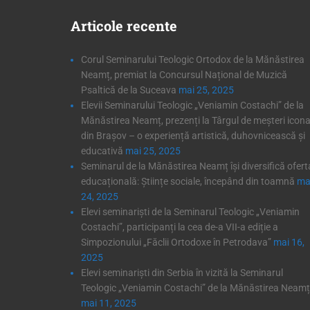
Articole
recente
Corul Seminarului Teologic Ortodox de la Mănăstirea
Neamț, premiat la Concursul Național de Muzică
Psaltică de la Suceava
mai 25, 2025
Elevii Seminarului Teologic „Veniamin Costachi” de la
Mănăstirea Neamț, prezenți la Târgul de meșteri icona
din Brașov – o experiență artistică, duhovnicească și
educativă
mai 25, 2025
Seminarul de la Mănăstirea Neamț își diversifică ofert
educațională: Științe sociale, începând din toamnă
ma
24, 2025
Elevi seminariști de la Seminarul Teologic „Veniamin
Costachi”, participanți la cea de-a VII-a ediție a
Simpozionului „Făclii Ortodoxe în Petrodava”
mai 16,
2025
Elevi seminariști din Serbia în vizită la Seminarul
Teologic „Veniamin Costachi” de la Mănăstirea Neamț
mai 11, 2025