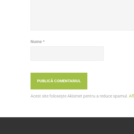
Nume
*
Acest site folosește Akismet pentru a reduce spamul.
Af