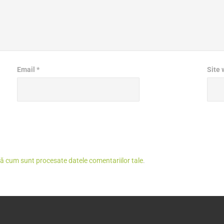
Email
*
Site
lă cum sunt procesate datele comentariilor tale
.