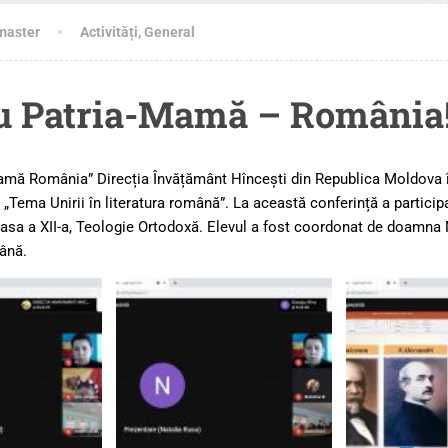
master
Activități
,
General
cu Patria-Mamă – România
ia-mamă România” Direcția Învățământ Hîncești din Republica Moldova
 „Tema Unirii în literatura română”. La această conferință a participa
asa a XII-a, Teologie Ortodoxă. Elevul a fost coordonat de doamna 
mână.