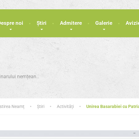
Despre noi
Știri
Admitere
Galerie
Avizi
minarului nemțean..
ăstirea Neamț
Știri
Activități
Unirea Basarabiei cu Pat