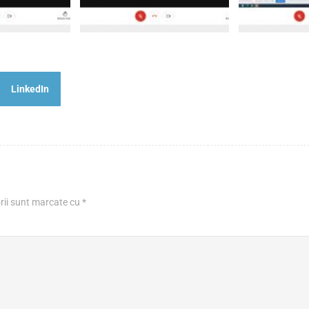
LinkedIn
rii sunt marcate cu
*