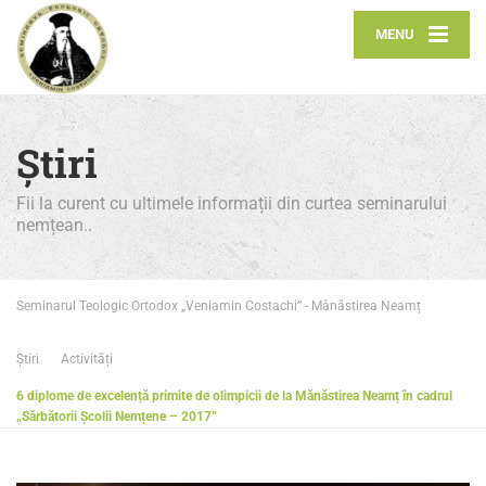
MENU
Știri
Fii la curent cu ultimele informații din curtea seminarului
nemțean..
Seminarul Teologic Ortodox „Veniamin Costachi” - Mânăstirea Neamț
Știri
Activități
6 diplome de excelență primite de olimpicii de la Mănăstirea Neamț în cadrul
„Sărbătorii Școlii Nemțene – 2017”