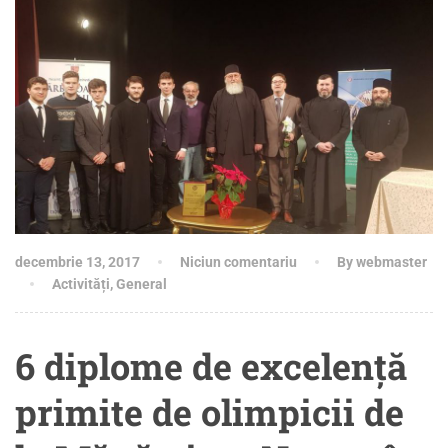
decembrie 13, 2017
Niciun comentariu
By webmaster
Activități
,
General
6 diplome de excelență
primite de olimpicii de