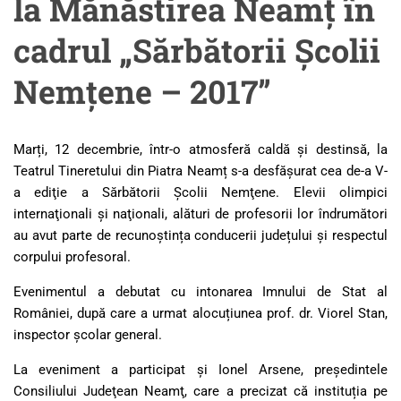
la Mănăstirea Neamț în
cadrul „Sărbătorii Școlii
Nemțene – 2017”
Marți, 12 decembrie, într-o atmosferă caldă și destinsă, la
Teatrul Tineretului din Piatra Neamț s-a desfăşurat cea de-a V-
a ediţie a Sărbătorii Şcolii Nemţene. Elevii olimpici
internaţionali şi naţionali, alături de profesorii lor îndrumători
au avut parte de recunoștința conducerii județului și respectul
corpului profesoral.
Evenimentul a debutat cu intonarea Imnului de Stat al
României, după care a urmat alocuțiunea prof. dr. Viorel Stan,
inspector şcolar general.
La eveniment a participat și Ionel Arsene, preşedintele
Consiliului Judeţean Neamţ, care a precizat că instituția pe