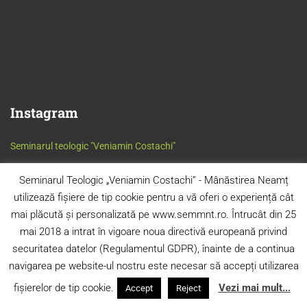
Instagram
Seminarul teologic "Veniamin Costachi"
Seminarul Teologic „Veniamin Costachi” - Mânăstirea Neamț
utilizează fișiere de tip cookie pentru a vă oferi o experiență cât
mai plăcută și personalizată pe www.semmnt.ro. Întrucât din 25
mai 2018 a intrat în vigoare noua directivă europeană privind
securitatea datelor (Regulamentul GDPR), înainte de a continua
navigarea pe website-ul nostru este necesar să accepți utilizarea
© 2024 S.T.O. „Veniamin Costachi” - Mânăstirea Neamț. Toate
drepturile rezervate.
fișierelor de tip cookie.
Vezi mai mult...
Accept
Reject