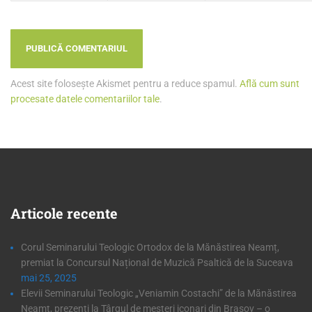
Acest site folosește Akismet pentru a reduce spamul.
Află cum sunt
procesate datele comentariilor tale
.
Articole
recente
Corul Seminarului Teologic Ortodox de la Mănăstirea Neamț,
premiat la Concursul Național de Muzică Psaltică de la Suceava
mai 25, 2025
Elevii Seminarului Teologic „Veniamin Costachi” de la Mănăstirea
Neamț, prezenți la Târgul de meșteri iconari din Brașov – o