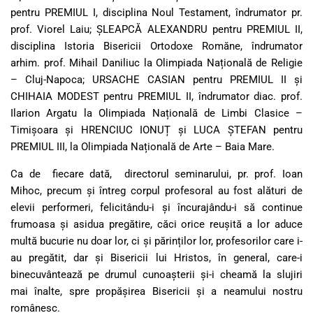
pentru PREMIUL I, disciplina Noul Testament, îndrumator pr.
prof. Viorel Laiu; ȘLEAPCĂ ALEXANDRU pentru PREMIUL II,
disciplina Istoria Bisericii Ortodoxe Romăne, îndrumator
arhim. prof. Mihail Daniliuc la Olimpiada Națională de Religie
– Cluj-Napoca; URSACHE CASIAN pentru PREMIUL II și
CHIHAIA MODEST pentru PREMIUL II, îndrumator diac. prof.
Ilarion Argatu la Olimpiada Națională de Limbi Clasice –
Timișoara și HRENCIUC IONUȚ și LUCA ȘTEFAN pentru
PREMIUL III, la Olimpiada Națională de Arte – Baia Mare.
Ca de fiecare dată, directorul seminarului, pr. prof. Ioan
Mihoc, precum și întreg corpul profesoral au fost alături de
elevii performeri, felicitându-i și încurajându-i să continue
frumoasa și asidua pregătire, căci orice reușită a lor aduce
multă bucurie nu doar lor, ci și părinților lor, profesorilor care i-
au pregătit, dar și Bisericii lui Hristos, în general, care-i
binecuvântează pe drumul cunoașterii și-i cheamă la slujiri
mai înalte, spre propășirea Bisericii și a neamului nostru
românesc.