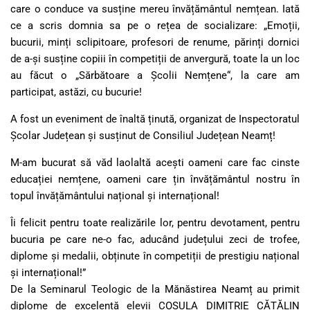
care o conduce va susține mereu învățământul nemțean. Iată
ce a scris domnia sa pe o rețea de socializare: „Emoții,
bucurii, minți sclipitoare, profesori de renume, părinți dornici
de a-și susține copiii în competiții de anvergură, toate la un loc
au făcut o „Sărbătoare a Școlii Nemțene“, la care am
participat, astăzi, cu bucurie!
A fost un eveniment de înaltă ținută, organizat de Inspectoratul
Școlar Județean și susținut de Consiliul Județean Neamț!
M-am bucurat să văd laolaltă acești oameni care fac cinste
educației nemțene, oameni care țin învățământul nostru în
topul învățământului național și internațional!
Îi felicit pentru toate realizările lor, pentru devotament, pentru
bucuria pe care ne-o fac, aducând județului zeci de trofee,
diplome și medalii, obținute în competiții de prestigiu național
și internațional!”
De la Seminarul Teologic de la Mănăstirea Neamț au primit
diplome de excelență elevii COȘULA DIMITRIE CĂTĂLIN