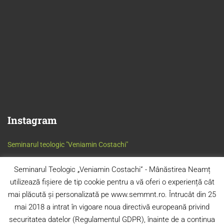
Instagram
Seminarul teologic "Veniamin Costachi"
Seminarul Teologic „Veniamin Costachi” - Mânăstirea Neamț
utilizează fișiere de tip cookie pentru a vă oferi o experiență cât
mai plăcută și personalizată pe www.semmnt.ro. Întrucât din 25
mai 2018 a intrat în vigoare noua directivă europeană privind
securitatea datelor (Regulamentul GDPR), înainte de a continua