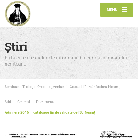
MENU
Știri
Fii la curent cu ultimele informații din curtea seminarului
nemțean..
Seminarul Teologic Ortodox „Veniamin Costachi” - Mânăstirea Neamț
Știri
General
Documente
Admitere 2016 – cataloage finale validate de ISJ Neamț