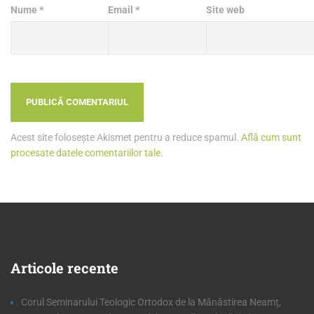
Nume
*
Email
*
Site web
Acest site folosește Akismet pentru a reduce spamul.
Află cum sunt
procesate datele comentariilor tale
.
Articole
recente
Corul Seminarului Teologic Ortodox de la Mănăstirea Neamț,