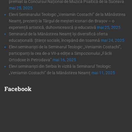
premiat la Concursul Național de Muzică Psaltică de la Suceava
mai 25, 2025
Elevii Seminarului Teologic „Veniamin Costachi” de la Mănăstirea
Neamț, prezenți la Târgul de meșteri iconari din Brașov – o
experiență artistică, duhovnicească și educativă
mai 25, 2025
Seminarul de la Mănăstirea Neamț își diversifică oferta
educațională: Științe sociale, începând din toamnă
mai 24, 2025
Elevi seminariști de la Seminarul Teologic „Veniamin Costachi”,
participanți la cea de-a VII-a ediție a Simpozionului „Făclii
Ortodoxe în Petrodava”
mai 16, 2025
Elevi seminariști din Serbia în vizită la Seminarul Teologic
„Veniamin Costachi” de la Mănăstirea Neamț
mai 11, 2025
Facebook