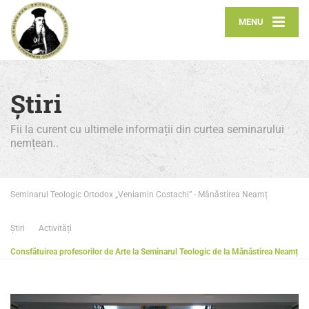
MENU
Știri
Fii la curent cu ultimele informații din curtea seminarului
nemțean..
Seminarul Teologic Ortodox „Veniamin Costachi” - Mânăstirea Neamț
Știri
Activități
Consfătuirea profesorilor de Arte la Seminarul Teologic de la Mănăstirea Neamț