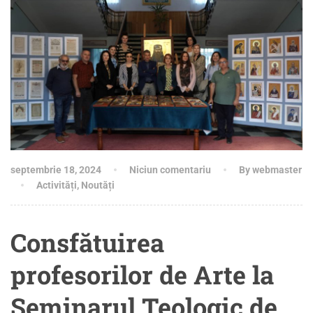
septembrie 18, 2024
Niciun comentariu
By webmaster
Activități
,
Noutăți
Consfătuirea
profesorilor de Arte la
Seminarul Teologic de