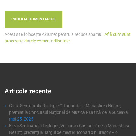
Acest site folosește Akismet pentru a reduce spamul.
Află cum sunt
procesate datele comentariilor tale
.
Articole
recente
Corul Seminarului Teologic Ortodox de la Mănăstirea Neamț,
premiat la Concursul Național de Muzică Psaltică de la Suceava
mai 25, 2025
Elevii Seminarului Teologic „Veniamin Costachi” de la Mănăstirea
Neamț, prezenți la Târgul de meșteri iconari din Brașov – o