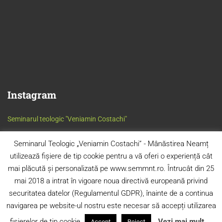
Instagram
Seminarul teologic "Veniamin Costachi"
Seminarul Teologic „Veniamin Costachi” - Mânăstirea Neamț
utilizează fișiere de tip cookie pentru a vă oferi o experiență cât
mai plăcută și personalizată pe www.semmnt.ro. Întrucât din 25
mai 2018 a intrat în vigoare noua directivă europeană privind
securitatea datelor (Regulamentul GDPR), înainte de a continua
navigarea pe website-ul nostru este necesar să accepți utilizarea
© 2024 S.T.O. „Veniamin Costachi” - Mânăstirea Neamț. Toate
drepturile rezervate.
fișierelor de tip cookie.
Vezi mai mult...
Accept
Reject