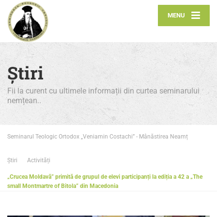
MENU
Știri
Fii la curent cu ultimele informații din curtea seminarului
nemțean..
Seminarul Teologic Ortodox „Veniamin Costachi” - Mânăstirea Neamț
Știri
Activități
„Crucea Moldavă” primită de grupul de elevi participanți la ediția a 42 a „The
small Montmartre of Bitola” din Macedonia