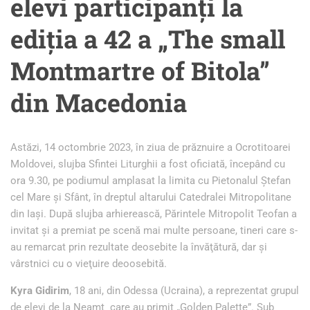
elevi participanți la
ediția a 42 a „The small
Montmartre of Bitola”
din Macedonia
Astăzi, 14 octombrie 2023, în ziua de prăznuire a Ocrotitoarei
Moldovei, slujba Sfintei Liturghii a fost oficiată, începând cu
ora 9.30, pe podiumul amplasat la limita cu Pietonalul Ștefan
cel Mare și Sfânt, în dreptul altarului Catedralei Mitropolitane
din Iaşi. După slujba arhierească, Părintele Mitropolit Teofan a
invitat şi a premiat pe scenă mai multe persoane, tineri care s-
au remarcat prin rezultate deosebite la învăţătură, dar şi
vârstnici cu o vieţuire deoosebită.
Kyra Gidirim
, 18 ani, din Odessa (Ucraina), a reprezentat grupul
de elevi de la Neamț care au primit „Golden Palette”. Sub