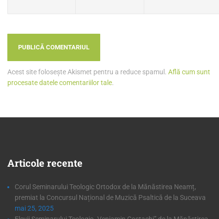
Acest site folosește Akismet pentru a reduce spamul.
Află cum sunt
procesate datele comentariilor tale
.
Articole
recente
Corul Seminarului Teologic Ortodox de la Mănăstirea Neamț,
premiat la Concursul Național de Muzică Psaltică de la Suceava
mai 25, 2025
Elevii Seminarului Teologic „Veniamin Costachi” de la Mănăstirea