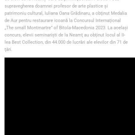
supravegherea doamnei profesor de arte plastice şi
patrimoniu cultural, Iuliana Oana Grădinaru, a obţinut Medalia
de Aur pentru restaurare icoană la Concursul Internaţional
„The small Montmartre” of Bitola-Macedonia 2023. La acelaşi
concurs, elevii seminarişti de la Neamţ au obţinut locul al II-
lea Best Collection, din 44.000 de lucrări ale elevilor din 71 de
ţări.