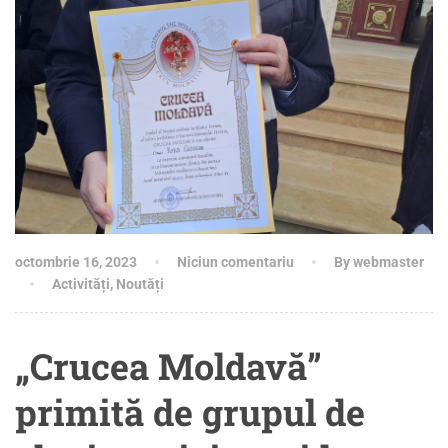
octombrie 16, 2023
Niciun comentariu
By webmaster
Activități
,
Noutăți
„Crucea Moldavă”
primită de grupul de