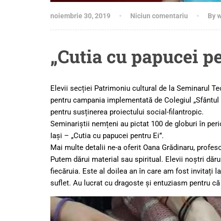
noiembrie 30, 2019
Niciun comentariu
By 
„Cutia cu papucei pe
Elevii secției Patrimoniu cultural de la Seminarul 
pentru campania implementată de Colegiul „Sfântul Ni
pentru susținerea proiectului social-filantropic.
Seminariștii nemțeni au pictat 100 de globuri în per
Iași – „Cutia cu papucei pentru Ei”.
Mai multe detalii ne-a oferit Oana Grădinaru, profes
Putem dărui material sau spiritual. Elevii noștri dăru
fiecăruia. Este al doilea an în care am fost invitați
suflet. Au lucrat cu dragoste și entuziasm pentru că b