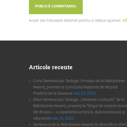
Acest site folosește Akismet pentru a reduce spamul.
Af
Articole
recente
Corul Seminarului Teologic Ortodox de la Mănăstirea
Neamț, premiat la Concursul Național de Muzică
Psaltică de la Suceava
mai 25, 2025
Elevii Seminarului Teologic „Veniamin Costachi” de la
Mănăstirea Neamț, prezenți la Târgul de meșteri icona
din Brașov – o experiență artistică, duhovnicească și
educativă
mai 25, 2025
Seminarul de la Mănăstirea Neamț își diversifică ofert