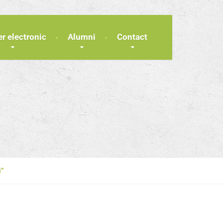
er electronic
Alumni
Contact
i”