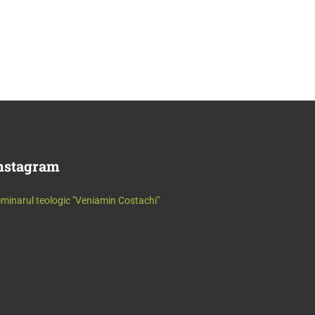
nstagram
minarul teologic "Veniamin Costachi"