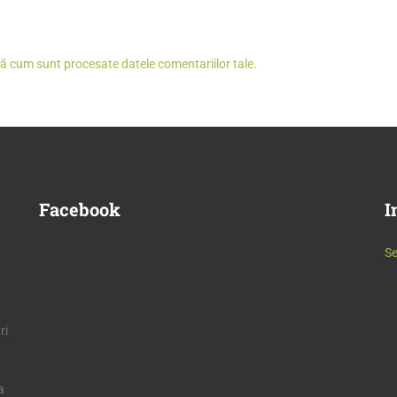
lă cum sunt procesate datele comentariilor tale
.
Facebook
I
Se
ri
a