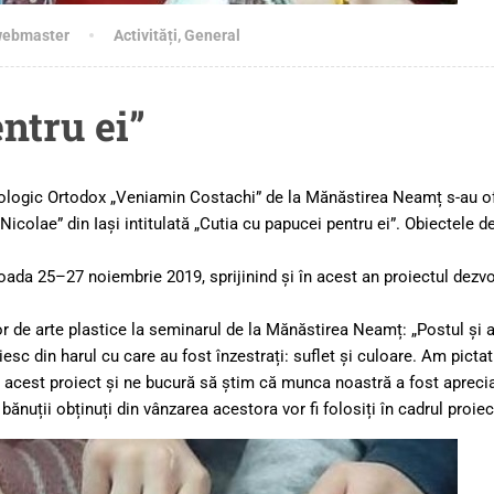
webmaster
Activități
,
General
ntru ei”
Teologic Ortodox „Veniamin Costachi” de la Mănăstirea Neamț s-au of
colae” din Iași intitulată „Cutia cu papucei pentru ei”. Obiectele de
ioada 25–27 noiembrie 2019, sprijinind și în acest an proiectul dezv
or de arte plastice la seminarul de la Mănăstirea Neamț: „Postul și
iesc din harul cu care au fost înzestrați: suflet și culoare. Am pictat
 la acest proiect și ne bucură să știm că munca noastră a fost aprecia
ănuții obținuți din vânzarea acestora vor fi folosiți în cadrul proiec