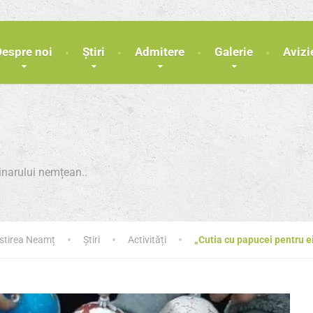
Despre noi
Știri
Admitere
Galerie
Avizi
minarului nemțean..
ăstirea Neamț
Știri
Activități
„Cutia cu papucei pentru e