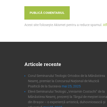
Acest site folosește Akismet pentru a reduce spamul.
Af
Articole
recente
Corul Seminarului Teologic Ortodox de la Mănăstirea
Neamț, premiat la Concursul Național de Muzică
Psaltică de la Suceava
mai 25, 2025
Elevii Seminarului Teologic „Veniamin Costachi” de la
Mănăstirea Neamț, prezenți la Târgul de meșteri icona
din Brașov – o experiență artistică, duhovnicească și