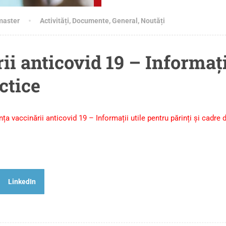
master
Activități
,
Documente
,
General
,
Noutăți
i anticovid 19 – Informați
ctice
ța vaccinării anticovid 19 – Informații utile pentru părinți și cadre 
LinkedIn