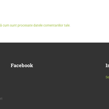
lă cum sunt procesate datele comentariilor tale
.
Facebook
I
Se
ri