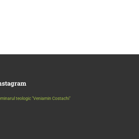
nstagram
minarul teologic "Veniamin Costachi"