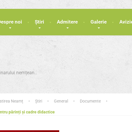
Despre noi
Știri
Admitere
Galerie
Avizi
minarului nemțean..
ăstirea Neamț
Știri
General
Documente
ntru părinți și cadre didactice