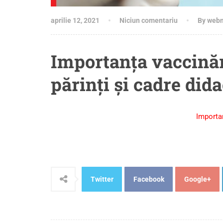
aprilie 12, 2021
Niciun comentariu
By web
Importanța vaccinări
părinți și cadre dida
Importan
Twitter
Facebook
Google+