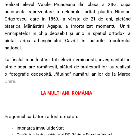
realizat elevul Vasile Prundeanu din clasa a XII-a, după
cunoscuta reprezentare a celebrului artist plastic Nicolae
Grigorescu, care în 1859, la vârsta de 21 de ani, pictând
biserica Mănăstirii Agapia, a imortalizat momentul Unirii
Principatelor în chip deosebit și unic în spațiul ortodox: a
pictat aripa arhanghelului Gavriil în culorile tricolorului
național.
La finalul manifestării toți elevii seminariști, înveșmântați în
straie populare românești, alături de profesorii lor, au realizat
o fotografie deosebită, „făurind” numărul anilor de la Marea
Unire.
LA MULŢI ANI, ROMÂNIA !
Programul sărbătorii a fost următorul:
Intonarea Imnului de Stat
Cuvântul de deschidere al PC Părinte Director Viorel-