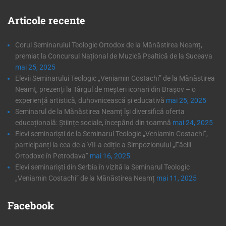
Articole
recente
Corul Seminarului Teologic Ortodox de la Mănăstirea Neamț,
premiat la Concursul Național de Muzică Psaltică de la Suceava
mai 25, 2025
Elevii Seminarului Teologic „Veniamin Costachi” de la Mănăstirea
Neamț, prezenți la Târgul de meșteri iconari din Brașov – o
experiență artistică, duhovnicească și educativă
mai 25, 2025
Seminarul de la Mănăstirea Neamț își diversifică oferta
educațională: Științe sociale, începând din toamnă
mai 24, 2025
Elevi seminariști de la Seminarul Teologic „Veniamin Costachi”,
participanți la cea de-a VII-a ediție a Simpozionului „Făclii
Ortodoxe în Petrodava”
mai 16, 2025
Elevi seminariști din Serbia în vizită la Seminarul Teologic
„Veniamin Costachi” de la Mănăstirea Neamț
mai 11, 2025
Facebook