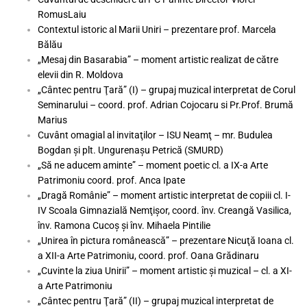
RomusLaiu
Contextul istoric al Marii Uniri – prezentare prof. Marcela
Bălău
„Mesaj din Basarabia” – moment artistic realizat de către
elevii din R. Moldova
„Cântec pentru Ţară” (I) – grupaj muzical interpretat de Corul
Seminarului – coord. prof. Adrian Cojocaru si Pr.Prof. Brumă
Marius
Cuvânt omagial al invitaţilor – ISU Neamţ – mr. Budulea
Bogdan şi plt. Ungurenaşu Petrică (SMURD)
„Să ne aducem aminte” – moment poetic cl. a IX-a Arte
Patrimoniu coord. prof. Anca Ipate
„Dragă Românie” – moment artistic interpretat de copiii cl. I-
IV Scoala Gimnazială Nemţişor, coord. înv. Creangă Vasilica,
înv. Ramona Cucoş şi înv. Mihaela Pintilie
„Unirea în pictura românească” – prezentare Nicuţă Ioana cl.
a XII-a Arte Patrimoniu, coord. prof. Oana Grădinaru
„Cuvinte la ziua Unirii” – moment artistic şi muzical – cl. a XI-
a Arte Patrimoniu
„Cântec pentru Ţară” (II) – grupaj muzical interpretat de