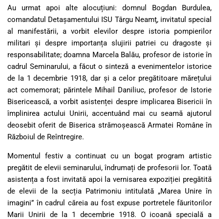
Au urmat apoi alte alocuțiuni: domnul Bogdan Burdulea,
comandatul Detaşamentului ISU Târgu Neamţ, invitatul special
al manifestării, a vorbit elevilor despre istoria pompierilor
militari și despre importanța slujirii patriei cu dragoste și
responsabilitate; doamna Marcela Balău, profesor de istorie în
cadrul Seminarului, a făcut o sinteză a evenimentelor istorice
de la 1 decembrie 1918, dar și a celor pregătitoare mărețului
act comemorat; părintele Mihail Daniliuc, profesor de Istorie
Bisericească, a vorbit asistenței despre implicarea Bisericii în
împlinirea actului Unirii, accentuând mai cu seamă ajutorul
deosebit oferit de Biserica strămoșească Armatei Române în
Războiul de Reîntregire.
Momentul festiv a continuat cu un bogat program artistic
pregătit de elevii seminarului, îndrumați de profesorii lor. Toată
asistența a fost invitată apoi la vernisarea expoziției pregătită
de elevii de la secția Patrimoniu intitulată „Marea Unire în
imagini” în cadrul căreia au fost expuse portretele făuritorilor
Marii Unirii de la 1 decembrie 1918. O icoană specială a