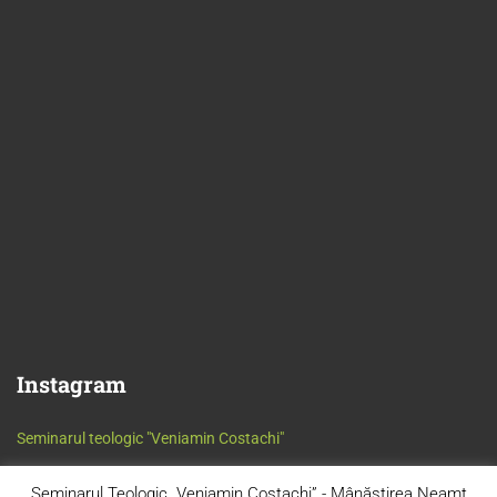
Instagram
Seminarul teologic "Veniamin Costachi"
Seminarul Teologic „Veniamin Costachi” - Mânăstirea Neamț