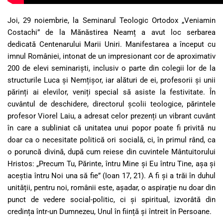
Joi, 29 noiembrie, la Seminarul Teologic Ortodox „Veniamin
Costachi” de la Mănăstirea Neamț a avut loc serbarea
dedicată Centenarului Marii Uniri. Manifestarea a început cu
imnul României, intonat de un impresionant cor de aproximativ
200 de elevi seminariști, inclusiv o parte din colegii lor de la
structurile Luca și Nemțișor, iar alături de ei, profesorii și unii
părinți ai elevilor, veniți special să asiste la festivitate. În
cuvântul de deschidere, directorul școlii teologice, părintele
profesor Viorel Laiu, a adresat celor prezenți un vibrant cuvânt
în care a subliniat că unitatea unui popor poate fi privită nu
doar ca o necesitate politică ori socială, ci, în primul rând, ca
o poruncă divină, după cum reiese din cuvintele Mântuitorului
Hristos: „Precum Tu, Părinte, întru Mine și Eu întru Tine, așa și
aceștia întru Noi una să fie” (Ioan 17, 21). A fi și a trăi în duhul
unității, pentru noi, românii este, așadar, o aspirație nu doar din
punct de vedere social-politic, ci și spiritual, izvorâtă din
credința într-un Dumnezeu, Unul în ființă și întreit în Persoane.