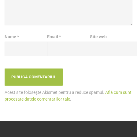
Nume
*
Email
*
Site web
Acest site folosește Akismet pentru a reduce spamul.
Află cum sunt
procesate datele comentariilor tale
.