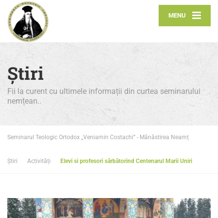
MENU
Știri
Fii la curent cu ultimele informații din curtea seminarului
nemțean..
Seminarul Teologic Ortodox „Veniamin Costachi” - Mânăstirea Neamț
Știri
Activități
Elevi si profesori sărbătorind Centenarul Marii Uniri