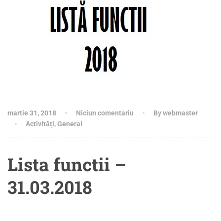
martie 31, 2018
Niciun comentariu
By webmaster
Activități
,
General
Lista functii –
31.03.2018