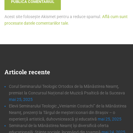
Acest site folosește Akismet pentru a reduce spamul.
Află cum sunt
procesate datele comentariilor tale
.
Articole
recente
Corul Seminarului Teologic Ortodox de la Mănăstirea Neamț,
premiat la Concursul Național de Muzică Psaltică de la Suceava
mai 25, 2025
Elevii Seminarului Teologic „Veniamin Costachi” de la Mănăstirea
Neamț, prezenți la Târgul de meșteri iconari din Brașov – o
experiență artistică, duhovnicească și educativă
mai 25, 2025
Seminarul de la Mănăstirea Neamț își diversifică oferta
educațională: Științe sociale, începând din toamnă
mai 24, 2025