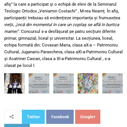
afiș” la care a participat și o echipă de elevi de la Seminarul
Teologic Ortodox „Veniamin Costachi” , M-rea Neamț. În afiș,
participanții trebuiau să evidențieze importanța și frumusețea
vieții, „î
ncă din momentul în care un copilaș se află în burtica
mamei”
. Concursul s-a desfășurat pe patru secțiuni diferite:
primar, gimnazial, liceal și universitar. La secțiunea, liceal,
echipa formată din: Covasan Maria, clasa aX-a – Patrimoniu
Cultural, Juganariu Parascheva, clasa aXI-a-Patrimoniu Cultural
și Acatrinei Casian, clasa a XI-a-Patrimoniu Cultural , s-a
clasat pe locul I.
Twitter
Facebook
Google+