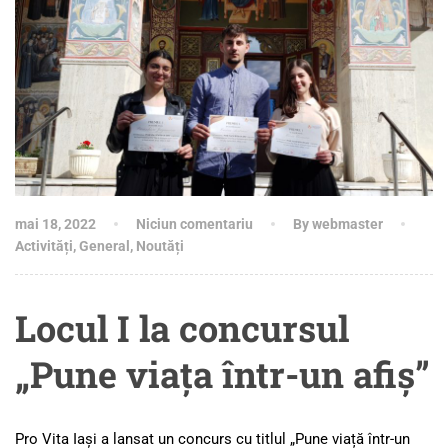
mai 18, 2022
Niciun comentariu
By webmaster
Activități
,
General
,
Noutăți
Locul I la concursul
„Pune viața într-un afiș”
Pro Vita Iași a lansat un concurs cu titlul „Pune viață într-un