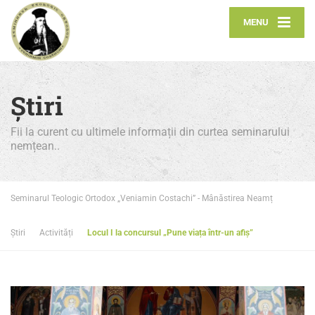
MENU
Știri
Fii la curent cu ultimele informații din curtea seminarului
nemțean..
Seminarul Teologic Ortodox „Veniamin Costachi” - Mânăstirea Neamț
Știri
Activități
Locul I la concursul „Pune viața într-un afiș”