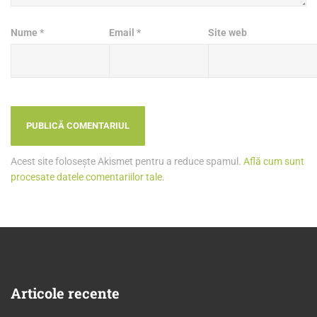
Nume
*
Email
*
Site web
Acest site folosește Akismet pentru a reduce spamul.
Află cum sunt
procesate datele comentariilor tale
.
Articole
recente