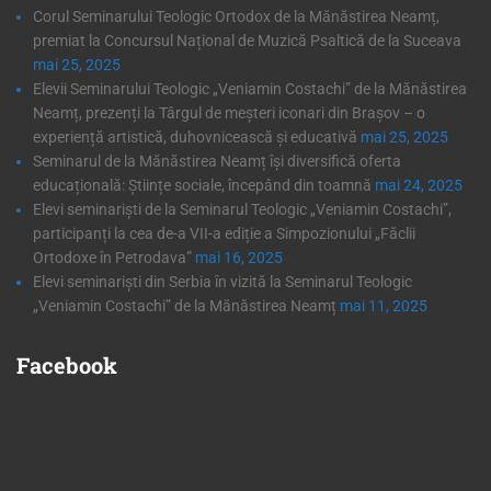
Corul Seminarului Teologic Ortodox de la Mănăstirea Neamț,
premiat la Concursul Național de Muzică Psaltică de la Suceava
mai 25, 2025
Elevii Seminarului Teologic „Veniamin Costachi” de la Mănăstirea
Neamț, prezenți la Târgul de meșteri iconari din Brașov – o
experiență artistică, duhovnicească și educativă
mai 25, 2025
Seminarul de la Mănăstirea Neamț își diversifică oferta
educațională: Științe sociale, începând din toamnă
mai 24, 2025
Elevi seminariști de la Seminarul Teologic „Veniamin Costachi”,
participanți la cea de-a VII-a ediție a Simpozionului „Făclii
Ortodoxe în Petrodava”
mai 16, 2025
Elevi seminariști din Serbia în vizită la Seminarul Teologic
„Veniamin Costachi” de la Mănăstirea Neamț
mai 11, 2025
Facebook