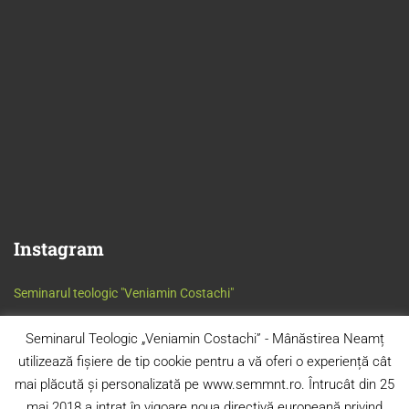
Instagram
Seminarul teologic "Veniamin Costachi"
Seminarul Teologic „Veniamin Costachi” - Mânăstirea Neamț
utilizează fișiere de tip cookie pentru a vă oferi o experiență cât
mai plăcută și personalizată pe www.semmnt.ro. Întrucât din 25
mai 2018 a intrat în vigoare noua directivă europeană privind