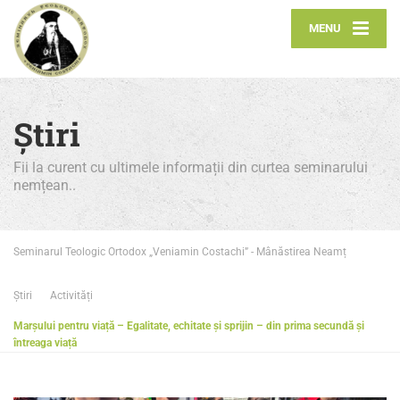
MENU
Știri
Fii la curent cu ultimele informații din curtea seminarului
nemțean..
Seminarul Teologic Ortodox „Veniamin Costachi” - Mânăstirea Neamț
Știri
Activități
Marșului pentru viață – Egalitate, echitate și sprijin – din prima secundă și
întreaga viață