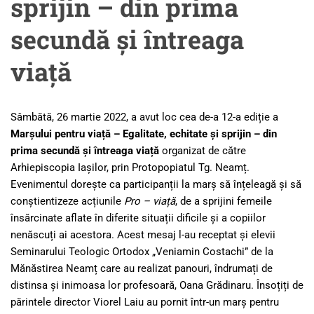
sprijin – din prima
secundă și întreaga
viață
Sâmbătă, 26 martie 2022, a avut loc cea de-a 12-a ediție a
Marșului pentru viață – Egalitate, echitate și sprijin – din
prima secundă și întreaga viață
organizat de către
Arhiepiscopia Iașilor, prin Protopopiatul Tg. Neamț.
Evenimentul dorește ca participanții la marș să înțeleagă și să
conștientizeze acțiunile
Pro – viață
, de a sprijini femeile
însărcinate aflate în diferite situații dificile și a copiilor
nenăscuți ai acestora. Acest mesaj l-au receptat și elevii
Seminarului Teologic Ortodox „Veniamin Costachi” de la
Mănăstirea Neamț care au realizat panouri, îndrumați de
distinsa și inimoasa lor profesoară, Oana Grădinaru. Însoțiți de
părintele director Viorel Laiu au pornit într-un marș pentru