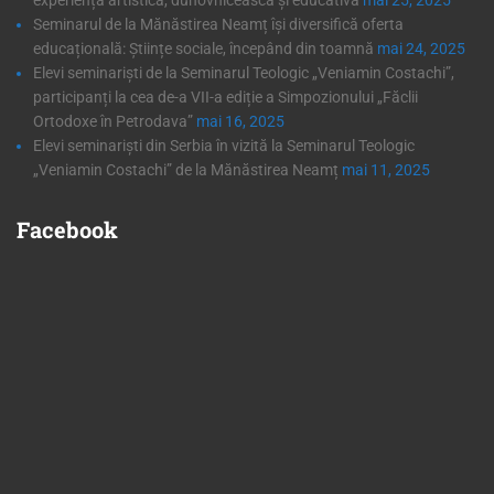
experiență artistică, duhovnicească și educativă
mai 25, 2025
Seminarul de la Mănăstirea Neamț își diversifică oferta
educațională: Științe sociale, începând din toamnă
mai 24, 2025
Elevi seminariști de la Seminarul Teologic „Veniamin Costachi”,
participanți la cea de-a VII-a ediție a Simpozionului „Făclii
Ortodoxe în Petrodava”
mai 16, 2025
Elevi seminariști din Serbia în vizită la Seminarul Teologic
„Veniamin Costachi” de la Mănăstirea Neamț
mai 11, 2025
Facebook