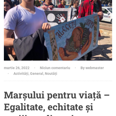
martie 26, 2022
Niciun comentariu
By webmaster
Activități
,
General
,
Noutăți
Marșului pentru viață –
Egalitate, echitate și