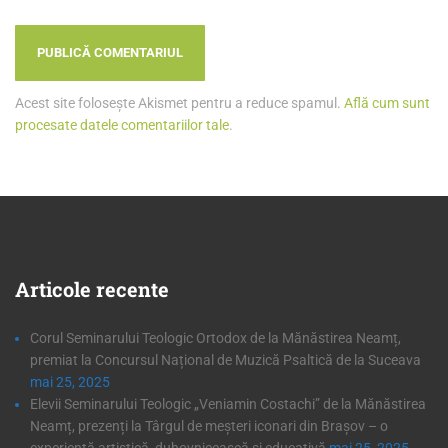
Acest site folosește Akismet pentru a reduce spamul.
Află cum sunt
procesate datele comentariilor tale
.
Articole
recente
Corul Seminarului Teologic Ortodox de la Mănăstirea Neamț,
premiat la Concursul Național de Muzică Psaltică de la Suceava
mai 25, 2025
Elevii Seminarului Teologic „Veniamin Costachi” de la Mănăstirea
Neamț, prezenți la Târgul de meșteri iconari din Brașov – o