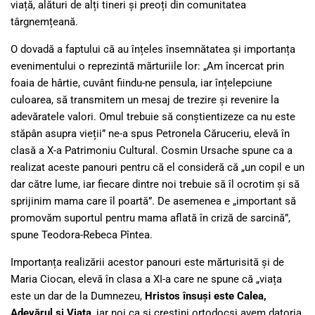
viață, alături de alți tineri și preoți din comunitatea
târgnemțeană.
O dovadă a faptului că au înțeles însemnătatea și importanța
evenimentului o reprezintă mărturiile lor: „Am încercat prin
foaia de hârtie, cuvânt fiindu-ne pensula, iar înțelepciune
culoarea, să transmitem un mesaj de trezire și revenire la
adevăratele valori. Omul trebuie să conștientizeze ca nu este
stăpân asupra vieții” ne-a spus Petronela Căruceriu, elevă în
clasă a X-a Patrimoniu Cultural. Cosmin Ursache spune ca a
realizat aceste panouri pentru că el consideră că „un copil e un
dar către lume, iar fiecare dintre noi trebuie să îl ocrotim și să
sprijinim mama care îl poartă”. De asemenea e „important să
promovăm suportul pentru mama aflată în criză de sarcină”,
spune Teodora-Rebeca Pîntea.
Importanța realizării acestor panouri este mărturisită și de
Maria Ciocan, elevă în clasa a XI-a care ne spune că „viața
este un dar de la Dumnezeu,
Hristos însuși este Calea,
Adevărul și Viața
, iar noi ca și creștini ortodocși avem datoria