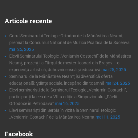
Articole
recente
Corul Seminarului Teologic Ortodox de la Mănăstirea Neamț,
premiat la Concursul Național de Muzică Psaltică de la Suceava
mai 25, 2025
Elevii Seminarului Teologic „Veniamin Costachi” de la Mănăstirea
Neamț, prezenți la Târgul de meșteri iconari din Brașov – o
experiență artistică, duhovnicească și educativă
mai 25, 2025
Seminarul de la Mănăstirea Neamț își diversifică oferta
educațională: Științe sociale, începând din toamnă
mai 24, 2025
Elevi seminariști de la Seminarul Teologic „Veniamin Costachi”,
participanți la cea de-a VII-a ediție a Simpozionului „Făclii
Ortodoxe în Petrodava”
mai 16, 2025
Elevi seminariști din Serbia în vizită la Seminarul Teologic
„Veniamin Costachi” de la Mănăstirea Neamț
mai 11, 2025
Facebook