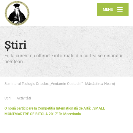
MENU
Știri
Fii la curent cu ultimele informații din curtea seminarului
nemțean..
Seminarul Teologic Ortodox „Veniamin Costachi” - Mânăstirea Neamț
Știri
Activități
O nouă participare la Competiția Internațională de Artă: „SMALL
MONTMARTRE OF BITOLA 2017” în Macedonia