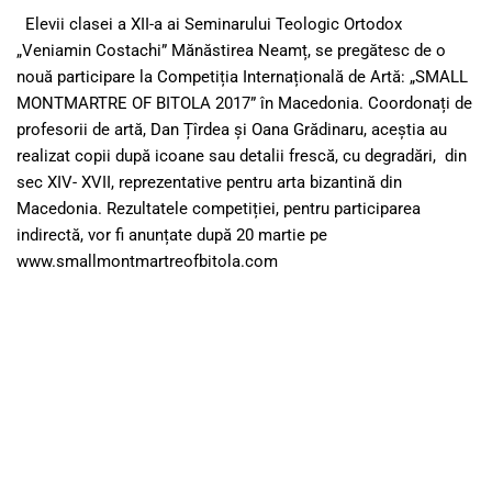
Elevii clasei a XII-a ai Seminarului Teologic Ortodox
„Veniamin Costachi” Mănăstirea Neamț, se pregătesc de o
nouă participare la Competiția Internațională de Artă: „SMALL
MONTMARTRE OF BITOLA 2017” în Macedonia. Coordonați de
profesorii de artă, Dan Țîrdea și Oana Grădinaru, aceștia au
realizat copii după icoane sau detalii frescă, cu degradări, din
sec XIV- XVII, reprezentative pentru arta bizantină din
Macedonia. Rezultatele competiției, pentru participarea
indirectă, vor fi anunțate după 20 martie pe
www.smallmontmartreofbitola.com