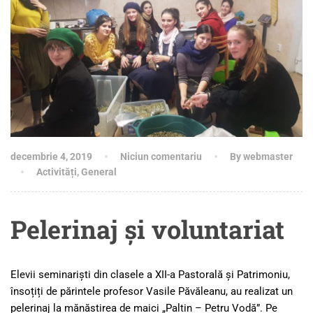
decembrie 4, 2019
Niciun comentariu
By webmaster
Activități
,
General
Pelerinaj și voluntariat
Elevii seminariști din clasele a XII-a Pastorală și Patrimoniu,
însoțiți de părintele profesor Vasile Păvăleanu, au realizat un
pelerinaj la mănăstirea de maici „Paltin – Petru Vodă”. Pe