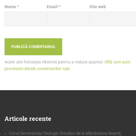
Nume
*
Email
*
Site web
Acest site folosește Akismet pentru a reduce spamul.
Află cum sunt
procesate datele comentariilor tale
.
Articole
recente
Corul Seminarului Teologic Ortodox de la Mănăstirea Neamț,