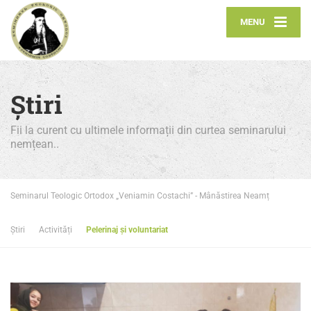
MENU
Știri
Fii la curent cu ultimele informații din curtea seminarului
nemțean..
Seminarul Teologic Ortodox „Veniamin Costachi” - Mânăstirea Neamț
Știri
Activități
Pelerinaj și voluntariat