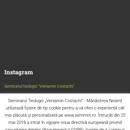
Instagram
Seminarul teologic "Veniamin Costachi"
Seminarul Teologic „Veniamin Costachi” - Mânăstirea Neamț
utilizează fișiere de tip cookie pentru a vă oferi o experiență cât
mai plăcută și personalizată pe www.semmnt.ro. Întrucât din 25
mai 2018 a intrat în vigoare noua directivă europeană privind
securitatea datelor (Regulamentul GDPR), înainte de a continua