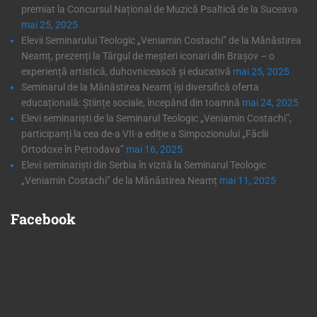
premiat la Concursul Național de Muzică Psaltică de la Suceava
mai 25, 2025
Elevii Seminarului Teologic „Veniamin Costachi” de la Mănăstirea
Neamț, prezenți la Târgul de meșteri iconari din Brașov – o
experiență artistică, duhovnicească și educativă
mai 25, 2025
Seminarul de la Mănăstirea Neamț își diversifică oferta
educațională: Științe sociale, începând din toamnă
mai 24, 2025
Elevi seminariști de la Seminarul Teologic „Veniamin Costachi”,
participanți la cea de-a VII-a ediție a Simpozionului „Făclii
Ortodoxe în Petrodava”
mai 16, 2025
Elevi seminariști din Serbia în vizită la Seminarul Teologic
„Veniamin Costachi” de la Mănăstirea Neamț
mai 11, 2025
Facebook