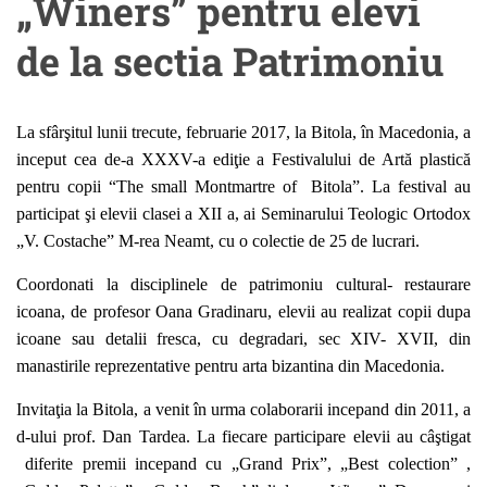
„Winers” pentru elevi
de la sectia Patrimoniu
La sfârşitul lunii trecute, februarie 2017, la Bitola, în Macedonia, a
inceput cea de-a XXXV-a ediţie a Festivalului de Artă plastică
pentru copii “The small Montmartre of Bitola”. La festival au
participat şi
elevii clasei a XII a, ai Seminarului Teologic Ortodox
„V. Costache” M-rea Neamt, cu o colectie de 25 de lucrari.
Coordonati la disciplinele de patrimoniu cultural- restaurare
icoana, de profesor Oana Gradinaru, elevii au realizat copii dupa
icoane sau detalii fresca, cu degradari, sec XIV- XVII, din
manastirile reprezentative pentru arta bizantina din Macedonia.
Invitaţia la Bitola, a venit în urma colaborarii incepand din 2011, a
d-ului prof. Dan Tardea. La fiecare participare elevii au câştigat
diferite premii incepand cu „Grand Prix”, „Best colection” ,