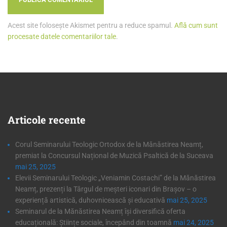
Acest site folosește Akismet pentru a reduce spamul.
Află cum sunt
procesate datele comentariilor tale
.
Articole
recente
Corul Seminarului Teologic Ortodox de la Mănăstirea Neamț,
premiat la Concursul Național de Muzică Psaltică de la Suceava
mai 25, 2025
Elevii Seminarului Teologic „Veniamin Costachi” de la Mănăstirea
Neamț, prezenți la Târgul de meșteri iconari din Brașov – o
experiență artistică, duhovnicească și educativă
mai 25, 2025
Seminarul de la Mănăstirea Neamț își diversifică oferta
educațională: Științe sociale, începând din toamnă
mai 24, 2025