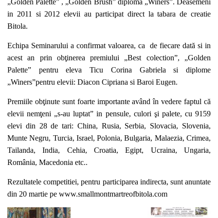
„Golden Palette” , „Golden Brush” diploma „Winers”. Deasemeni
in 2011 si 2012 elevii au participat direct la tabara de creatie
Bitola.
Echipa Seminarului a confirmat valoarea, ca de fiecare dată si in
acest an prin obţinerea premiului „Best colection”, „Golden
Palette” pentru eleva Ticu Corina Gabriela si diplome
„Winers”pentru elevii: Diacon Cipriana si Baroi Eugen.
Premiile obţinute sunt foarte importante având în vedere faptul că
elevii nemţeni „s-au luptat” in pensule, culori şi palete, cu 9159
elevi din 28 de tari: China, Rusia, Serbia, Slovacia, Slovenia,
Munte Negru, Turcia, Israel, Polonia, Bulgaria, Malaezia, Crimea,
Tailanda, India, Cehia, Croatia, Egipt, Ucraina, Ungaria,
România, Macedonia etc..
Rezultatele competitiei, pentru participarea indirecta, sunt anuntate
din 20 martie pe
www.smallmontmartreofbitola.com