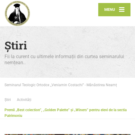
MENU
Știri
Fii la curent cu ultimele informații din curtea seminarului
nemțean..
Seminarul Teologic Ortodox „Veniamin Costachi” - Mânăstirea Neamț
Știri
Activități
Premii „Best colection”, „Golden Palette” și „Winers” pentru elevi de la sectia
Patrimoniu