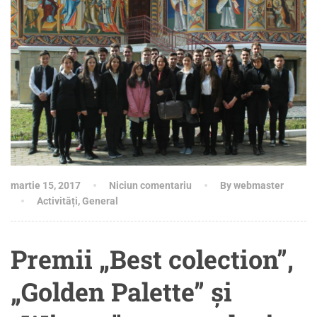
martie 15, 2017
Niciun comentariu
By webmaster
Activități
,
General
Premii „Best colection”,
„Golden Palette” și