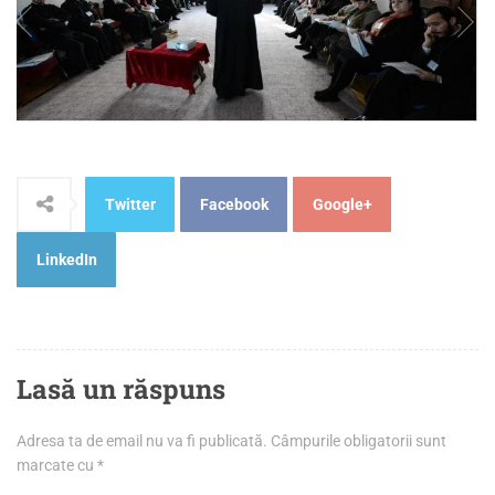
Twitter
Facebook
Google+
LinkedIn
Lasă un răspuns
Adresa ta de email nu va fi publicată.
Câmpurile obligatorii sunt
marcate cu
*