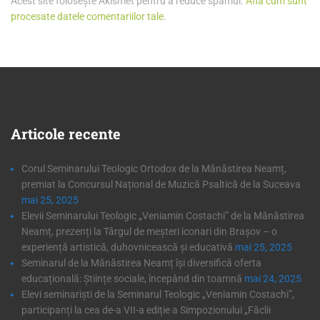
Acest site folosește Akismet pentru a reduce spamul.
Află cum sunt
procesate datele comentariilor tale
.
Articole
recente
Corul Seminarului Teologic Ortodox de la Mănăstirea Neamț,
premiat la Concursul Național de Muzică Psaltică de la Suceava
mai 25, 2025
Elevii Seminarului Teologic „Veniamin Costachi” de la Mănăstirea
Neamț, prezenți la Târgul de meșteri iconari din Brașov – o
experiență artistică, duhovnicească și educativă
mai 25, 2025
Seminarul de la Mănăstirea Neamț își diversifică oferta
educațională: Științe sociale, începând din toamnă
mai 24, 2025
Elevi seminariști de la Seminarul Teologic „Veniamin Costachi”,
participanți la cea de-a VII-a ediție a Simpozionului „Făclii