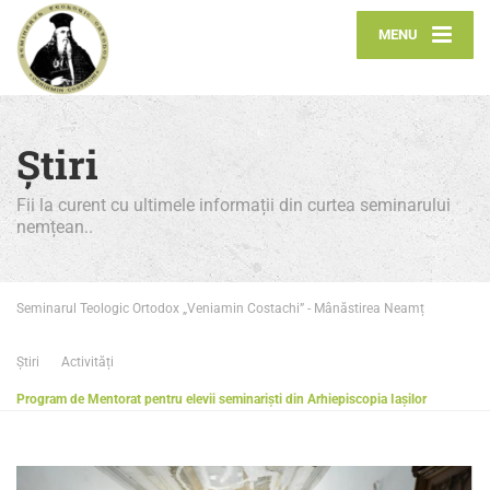
MENU
Știri
Fii la curent cu ultimele informații din curtea seminarului
nemțean..
Seminarul Teologic Ortodox „Veniamin Costachi” - Mânăstirea Neamț
Știri
Activități
Program de Mentorat pentru elevii seminariști din Arhiepiscopia Iașilor