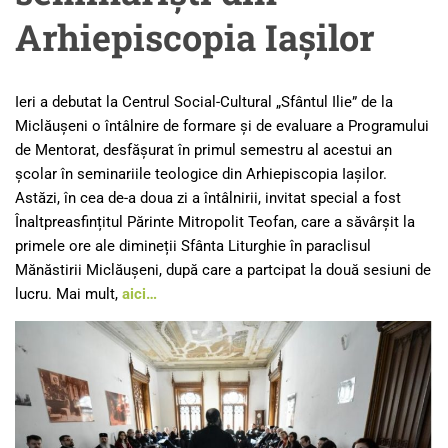
Arhiepiscopia Iașilor
Ieri a debutat la Centrul Social-Cultural „Sfântul Ilie” de la
Miclăușeni o întâlnire de formare și de evaluare a Programului
de Mentorat, desfășurat în primul semestru al acestui an
școlar în seminariile teologice din Arhiepiscopia Iașilor.
Astăzi, în cea de-a doua zi a întâlnirii, invitat special a fost
Înaltpreasfințitul Părinte Mitropolit Teofan, care a săvârșit la
primele ore ale dimineții Sfânta Liturghie în paraclisul
Mănăstirii Miclăușeni, după care a partcipat la două sesiuni de
lucru. Mai mult,
aici…