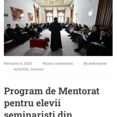
februarie 8, 2020
Niciun comentariu
By webmaster
Activități
,
General
Program de Mentorat
pentru elevii
seminariști din