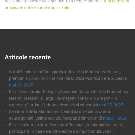
Acest site folosește Akismet pentru a reduce spamul.
Află cum sunt
procesate datele comentariilor tale
.
Articole
recente
Corul Seminarului Teologic Ortodox de la Mănăstirea Neamț,
premiat la Concursul Național de Muzică Psaltică de la Suceava
mai 25, 2025
Elevii Seminarului Teologic „Veniamin Costachi” de la Mănăstirea
Neamț, prezenți la Târgul de meșteri iconari din Brașov – o
experiență artistică, duhovnicească și educativă
mai 25, 2025
Seminarul de la Mănăstirea Neamț își diversifică oferta
educațională: Științe sociale, începând din toamnă
mai 24, 2025
Elevi seminariști de la Seminarul Teologic „Veniamin Costachi”,
participanți la cea de-a VII-a ediție a Simpozionului „Făclii