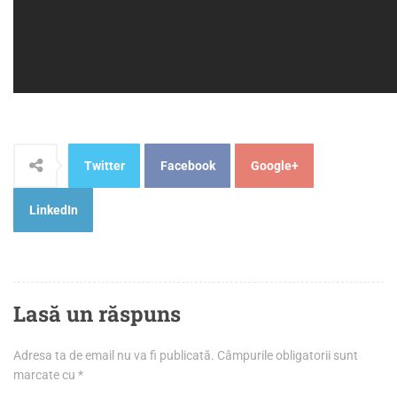
Twitter
Facebook
Google+
LinkedIn
Lasă un răspuns
Adresa ta de email nu va fi publicată.
Câmpurile obligatorii sunt
marcate cu
*