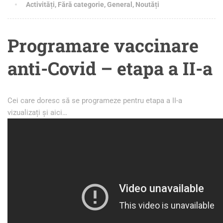
Activități
,
Fără categorie
,
General
,
Noutăți
Programare vaccinare
anti-Covid – etapa a II-a
Cei care doresc să se programeze pentru etapa a II-a
vizualizați și aici…