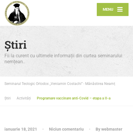
MENU
Știri
Fii la curent cu ultimele informații din curtea seminarului
nemțean..
Seminarul Teologic Ortodox „Veniamin Costachi” - Mânăstirea Neamț
Știri
Activități
Programare vaccinare anti-Covid – etapa a II-a
ianuarie 18, 2021
Niciun comentariu
By webmaster