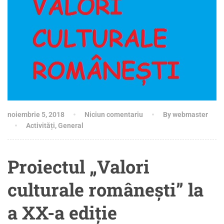
noiembrie 5, 2018
Niciun comentariu
By webmaster
Activități
,
General
Proiectul „Valori
culturale românești” la
a XX-a ediție