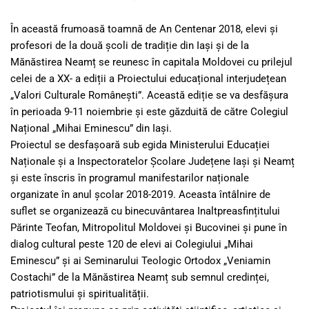
În această frumoasă toamnă de An Centenar 2018, elevi și
profesori de la două școli de tradiție din Iași și de la
Mănăstirea Neamț se reunesc în capitala Moldovei cu prilejul
celei de a XX- a ediții a Proiectului educațional interjudețean
„Valori Culturale Românești”. Această ediție se va desfășura
în perioada 9-11 noiembrie și este găzduită de către Colegiul
Național „Mihai Eminescu” din Iași.
Proiectul se desfașoară sub egida Ministerului Educației
Naționale și a Inspectoratelor Școlare Județene Iași și Neamț
și este înscris în programul manifestarilor naționale
organizate în anul școlar 2018-2019. Aceasta întâlnire de
suflet se organizează cu binecuvântarea Inaltpreasfințitului
Părinte Teofan, Mitropolitul Moldovei și Bucovinei și pune în
dialog cultural peste 120 de elevi ai Colegiului „Mihai
Eminescu” și ai Seminarului Teologic Ortodox „Veniamin
Costachi” de la Mănăstirea Neamț sub semnul credinței,
patriotismului și spiritualității.