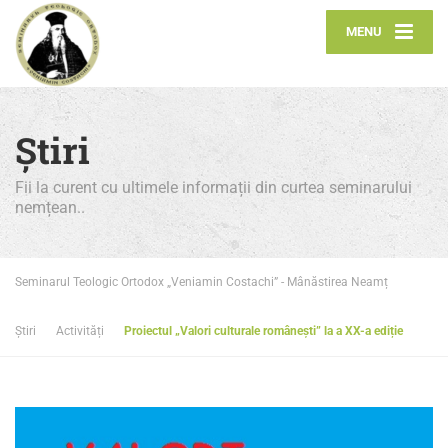
MENU
Știri
Fii la curent cu ultimele informații din curtea seminarului
nemțean..
Seminarul Teologic Ortodox „Veniamin Costachi” - Mânăstirea Neamț
Știri
Activități
Proiectul „Valori culturale românești” la a XX-a ediție