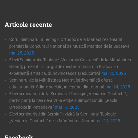
Articole
recente
Corul Seminarului Teologic Ortodox de la Mănăstirea Neamț,
premiat la Concursul Național de Muzică Psaltică de la Suceava
mai 25, 2025
Elevii Seminarului Teologic „Veniamin Costachi” de la Mănăstirea
Neamț, prezenți la Târgul de meșteri iconari din Brașov – o
experiență artistică, duhovnicească și educativă
mai 25, 2025
Seminarul de la Mănăstirea Neamț își diversifică oferta
educațională: Științe sociale, începând din toamnă
mai 24, 2025
Elevi seminariști de la Seminarul Teologic „Veniamin Costachi”,
participanți la cea de-a VII-a ediție a Simpozionului „Făclii
Ortodoxe în Petrodava”
mai 16, 2025
Elevi seminariști din Serbia în vizită la Seminarul Teologic
„Veniamin Costachi” de la Mănăstirea Neamț
mai 11, 2025
Facebook