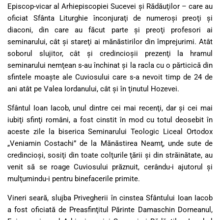
Episcop-vicar al Arhiepiscopiei Sucevei şi Rădăuţilor – care au
oficiat Sfânta Liturghie înconjuraţi de numeroşi preoţi şi
diaconi, din care au făcut parte şi preoţi profesori ai
seminarului, cât şi stareţi ai mănăstirilor din împrejurimi. Atât
soborul slujitor, cât şi credincioşii prezenţi la hramul
seminarului nemţean s-au închinat şi la racla cu o părticică din
sfintele moaşte ale Cuviosului care s-a nevoit timp de 24 de
ani atât pe Valea Iordanului, cât şi în ţinutul Hozevei.
Sfântul Ioan Iacob, unul dintre cei mai recenţi, dar şi cei mai
iubiţi sfinţi români, a fost cinstit în mod cu totul deosebit în
aceste zile la biserica Seminarului Teologic Liceal Ortodox
„Veniamin Costachi” de la Mănăstirea Neamţ, unde sute de
credincioşi, sosiţi din toate colţurile ţării şi din străinătate, au
venit să se roage Cuviosului prăznuit, cerându-i ajutorul şi
mulţumindu-i pentru binefacerile primite.
Vineri seară, slujba Privegherii în cinstea Sfântului Ioan Iacob
a fost oficiată de Preasfinţitul Părinte Damaschin Dorneanul,