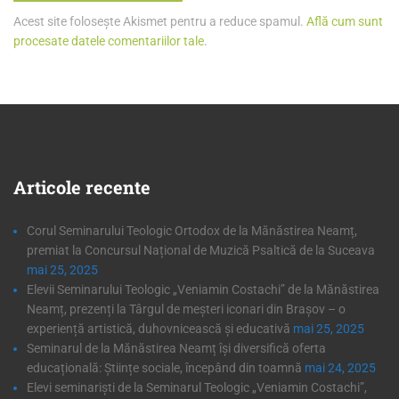
Acest site folosește Akismet pentru a reduce spamul.
Află cum sunt
procesate datele comentariilor tale
.
Articole
recente
Corul Seminarului Teologic Ortodox de la Mănăstirea Neamț,
premiat la Concursul Național de Muzică Psaltică de la Suceava
mai 25, 2025
Elevii Seminarului Teologic „Veniamin Costachi” de la Mănăstirea
Neamț, prezenți la Târgul de meșteri iconari din Brașov – o
experiență artistică, duhovnicească și educativă
mai 25, 2025
Seminarul de la Mănăstirea Neamț își diversifică oferta
educațională: Științe sociale, începând din toamnă
mai 24, 2025
Elevi seminariști de la Seminarul Teologic „Veniamin Costachi”,