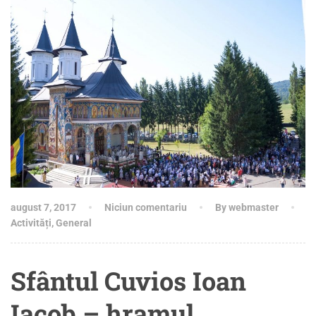
august 7, 2017
Niciun comentariu
By webmaster
Activități
,
General
Sfântul Cuvios Ioan
Iacob – hramul