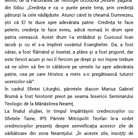
Mihoc de la Facultatea de Teologie Ortodoxă „Andrei Şaguna”
din Sibiu: „Credinţa e ca o punte peste timp, prin credinţă
pătrunzi la cele nădăjduite. Atunci când te cheamă Dumnezeu,
ştii că El te duce spre adevărata patrie. Credinţa te face
pelerin, credinţa te face evreu, adică nomad, în drum spre
patria cerească. Acest drum l-a străbătut şi Cuviosul Ioan
Iacob şi cu el s-a împlinit cuvântul Evangheliei. Da, a fost
sărac, a fost flămând şi însetat, a plâns şi a fost prigonit, dar
este fericit acum şi noi îl fericim pe drept şi noi înşine trebuie
să ne silim să fim în călătorie pe urmele lui spre adevărata
patrie, cea pe care Hristos a mers s-o pregătească tuturor
ucenicilor săi”.
În cadrul Sfintei Liturghii, părintele diacon Marius Gabriel
Brumă a fost hirotonit preot pe seama bisericii Seminarului
Teologic de la Mănăstirea Neamţ.
La finalul slujbei, în timpul împărtăşirii credincioşilor cu
Sfintele Taine, IPS Părinte Mitropolit Teofan le-a vorbit
credincioşilor prezenţi despre semnificaţia acestor zile de
sărbătoare din zona Neamţului: „În aceste zile, însoţiţi de