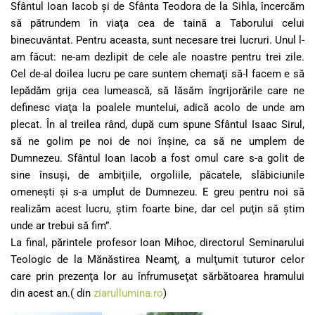
Sfântul Ioan Iacob şi de Sfânta Teodora de la Sihla, încercăm
să pătrundem în viaţa cea de taină a Taborului celui
binecuvântat. Pentru aceasta, sunt necesare trei lucruri. Unul l-
am făcut: ne-am dezlipit de cele ale noastre pentru trei zile.
Cel de-al doilea lucru pe care suntem chemaţi să-l facem e să
lepădăm grija cea lumească, să lăsăm îngrijorările care ne
definesc viaţa la poalele muntelui, adică acolo de unde am
plecat. În al treilea rând, după cum spune Sfântul Isaac Sirul,
să ne golim pe noi de noi înşine, ca să ne umplem de
Dumnezeu. Sfântul Ioan Iacob a fost omul care s-a golit de
sine însuşi, de ambiţiile, orgoliile, păcatele, slăbiciunile
omeneşti şi s-a umplut de Dumnezeu. E greu pentru noi să
realizăm acest lucru, ştim foarte bine, dar cel puţin să ştim
unde ar trebui să fim”.
La final, părintele profesor Ioan Mihoc, directorul Seminarului
Teologic de la Mănăstirea Neamţ, a mulţumit tuturor celor
care prin prezenţa lor au înfrumuseţat sărbătoarea hramului
din acest an.( din
ziarullumina.ro
)