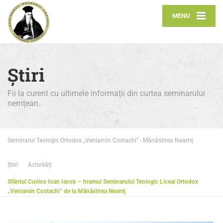
MENU
Știri
Fii la curent cu ultimele informații din curtea seminarului
nemțean..
Seminarul Teologic Ortodox „Veniamin Costachi” - Mânăstirea Neamț
Știri
Activități
Sfântul Cuvios Ioan Iacob – hramul Seminarului Teologic Liceal Ortodox
„Veniamin Costachi” de la Mănăstirea Neamţ