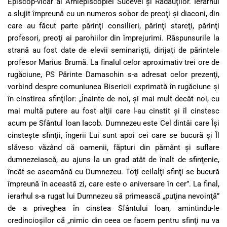
Episcop-vicar al Arhiepiscopiei Sucevei şi Rădăuţilor. Ierarhul
a slujit împreună cu un numeros sobor de preoţi şi diaconi, din
care au făcut parte părinţi consilieri, părinţi stareţi, părinţi
profesori, preoţi ai parohiilor din împrejurimi. Răspunsurile la
strană au fost date de elevii seminarişti, dirijaţi de părintele
profesor Marius Brumă. La finalul celor aproximativ trei ore de
rugăciune, PS Părinte Damaschin s-a adresat celor prezenţi,
vorbind despre comuniunea Bisericii exprimată în rugăciune şi
în cinstirea sfinţilor: „Înainte de noi, şi mai mult decât noi, cu
mai multă putere au fost alţii care l-au cinstit şi îl cinstesc
acum pe Sfântul Ioan Iacob. Dumnezeu este Cel dintâi care Îşi
cinsteşte sfinţii, îngerii Lui sunt apoi cei care se bucură şi Îl
slăvesc văzând că oamenii, făpturi din pământ şi suflare
dumnezeiască, au ajuns la un grad atât de înalt de sfinţenie,
încât se aseamănă cu Dumnezeu. Toţi ceilalţi sfinţi se bucură
împreună în această zi, care este o aniversare în cer”. La final,
ierarhul s-a rugat lui Dumnezeu să primească „puţina nevoinţă”
de a priveghea în cinstea Sfântului Ioan, amintindu-le
credincioşilor că „nimic din ceea ce facem pentru sfinţi nu va