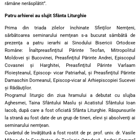
rămâne nerăsplătit”.
Patru arhierei au slujit Sfânta Liturghie
Prima din triada zilelor închinate Sfinţilor Nemţeni,
sărbătoarea seminarului nemţean s-a bucurat sâmbătă de
prezenţa a patru ierarhi ai Sinodului Bisericii Ortodoxe
Române: Înaltpreasfinţitul Părinte Teofan, Mitropolitul
Moldovei şi Bucovinei, Preasfinţitul Părinte Andrei, Episcopul
Covasnei şi Harghitei, Preasfinţitul Părinte Varlaam
Ploieşteanul, Episcop- vicar Patriarhal, şi Preasfinţitul Părinte
Damaschin Dorneanul, Episcop-vicar al Arhiepiscopiei Sucevei
şi Rădăuţilor.
Programul liturgic din ziua hramului a debutat cu slujba
Aghesmei, Taina Sfântului Maslu şi Acatistul Sfântului Ioan
Iacob, după care a fost oficiată Sfânta Liturghie. Răspunsurile
la strană au fost date de un grup de tineri, elevi şi absolvenţi ai
seminarului nemţean.
Cuvântul de învăţătură a fost rostit de pr. prof. univ. dr. Vasile