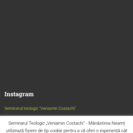
Instagram
Seminarul teologic "Veniamin Costachi"
Seminarul Teologic „Veniamin Costachi” - Mânăstirea Neamț
utilizează fișiere de tip cookie pentru a vă oferi o experiență cât