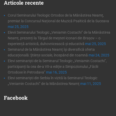
Articole
recente
Corul Seminarului Teologic Ortodox de la Mănăstirea Neamț,
premiat la Concursul Național de Muzică Psaltică de la Suceava
mai 25, 2025
Elevii Seminarului Teologic „Veniamin Costachi” de la Mănăstirea
Neamț, prezenți la Târgul de meșteri iconari din Brașov – o
experiență artistică, duhovnicească și educativă
mai 25, 2025
Seminarul de la Mănăstirea Neamț își diversifică oferta
educațională: Științe sociale, începând din toamnă
mai 24, 2025
Elevi seminariști de la Seminarul Teologic „Veniamin Costachi”,
participanți la cea de-a VII-a ediție a Simpozionului „Făclii
Ortodoxe în Petrodava”
mai 16, 2025
Elevi seminariști din Serbia în vizită la Seminarul Teologic
„Veniamin Costachi” de la Mănăstirea Neamț
mai 11, 2025
Facebook