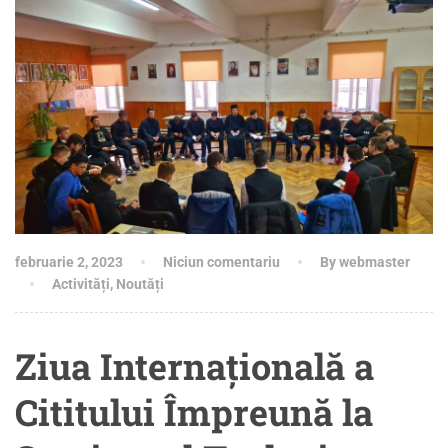
februarie 2, 2023
Niciun comentariu
By webmaster
Activități
,
Noutăți
Ziua Internațională a
Cititului Împreună la