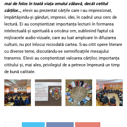
mai de folos în toată viața omului zăbavă, decât cetitul
cărților…,
elevii au prezentat cărțile care i-au impresionat,
împărtășindu-și gânduri, impresii, idei, în cadrul unui cerc de
lectură. Ei au conștientizat importanța lecturii în formarea
intelectuală și spirituală a oricărui om, subliniind faptul că
mijloacele audio-vizuale, care au luat amploare în difuzarea
culturii, nu pot înlocui niciodată cartea. S-au citit opere literare
cu diverse teme, discutându-se semnificațiile mesajului
transmis. Elevii au conștientizat valoarea cărților, importanța
cititului și, mai ales, privilegiul de a petrece împreună un timp
de bună calitate.