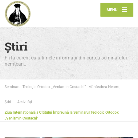
MENU
Știri
Fii la curent cu ultimele informații din curtea seminarului
nemțean..
Seminarul Teologic Ortodox „Veniamin Costachi” - Mânăstirea Neamț
Știri
Activități
Ziua Internațională a Cititului Împreună la Seminarul Teologic Ortodox
„Veniamin Costachi”