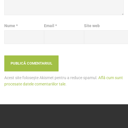
Nume
*
Email
*
Site web
Acest site folosește Akismet pentru a reduce spamul.
Află cum sunt
procesate datele comentariilor tale
.