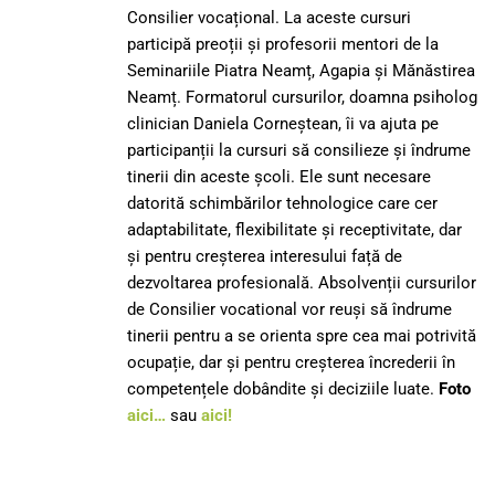
Consilier vocațional. La aceste cursuri
participă preoții și profesorii mentori de la
Seminariile Piatra Neamț, Agapia și Mănăstirea
Neamț. Formatorul cursurilor, doamna psiholog
clinician Daniela Corneștean, îi va ajuta pe
participanții la cursuri să consilieze și îndrume
tinerii din aceste școli. Ele sunt necesare
datorită schimbărilor tehnologice care cer
adaptabilitate, flexibilitate și receptivitate, dar
și pentru creșterea interesului față de
dezvoltarea profesională. Absolvenții cursurilor
de Consilier vocational vor reuși să îndrume
tinerii pentru a se orienta spre cea mai potrivită
ocupație, dar și pentru creșterea încrederii în
competențele dobândite și deciziile luate.
Foto
aici…
sau
aici!