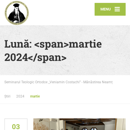
MENU
Lună: <span>martie
2024</span>
Seminarul Teologic Ortodox „Veniamin Costachi” - Mânăstirea Neamț
Știri
2024
martie
03