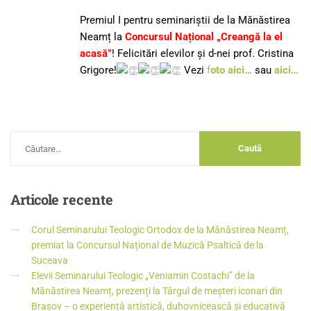
Premiul I pentru seminariștii de la Mănăstirea
Neamț la
Concursul Național „Creangă la el
acasă”
! Felicitări elevilor și d-nei prof. Cristina
Grigore!
Vezi
f
oto aici…
sau
aici…
Articole
recente
Corul Seminarului Teologic Ortodox de la Mănăstirea Neamț,
premiat la Concursul Național de Muzică Psaltică de la
Suceava
Elevii Seminarului Teologic „Veniamin Costachi” de la
Mănăstirea Neamț, prezenți la Târgul de meșteri iconari din
Brașov – o experiență artistică, duhovnicească și educativă