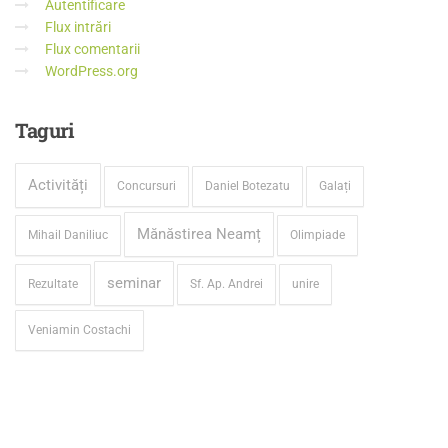
Autentificare
Flux intrări
Flux comentarii
WordPress.org
Taguri
Activități
Concursuri
Daniel Botezatu
Galați
Mănăstirea Neamț
Mihail Daniliuc
Olimpiade
seminar
Rezultate
Sf. Ap. Andrei
unire
Veniamin Costachi