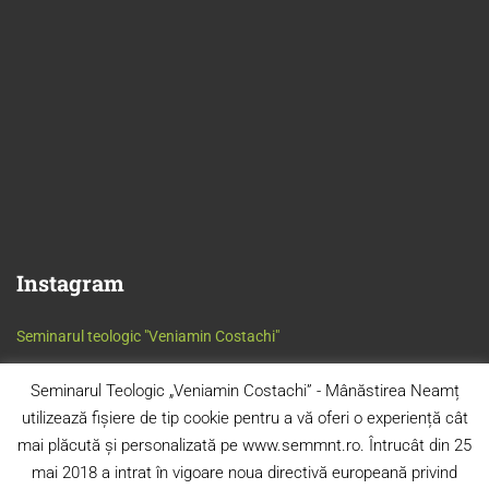
Instagram
Seminarul teologic "Veniamin Costachi"
Seminarul Teologic „Veniamin Costachi” - Mânăstirea Neamț
utilizează fișiere de tip cookie pentru a vă oferi o experiență cât
mai plăcută și personalizată pe www.semmnt.ro. Întrucât din 25
mai 2018 a intrat în vigoare noua directivă europeană privind