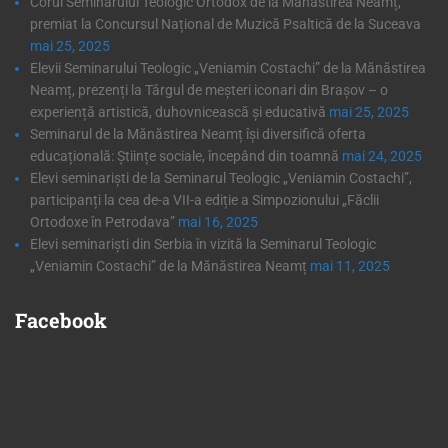
Corul Seminarului Teologic Ortodox de la Mănăstirea Neamț,
premiat la Concursul Național de Muzică Psaltică de la Suceava
mai 25, 2025
Elevii Seminarului Teologic „Veniamin Costachi” de la Mănăstirea
Neamț, prezenți la Târgul de meșteri iconari din Brașov – o
experiență artistică, duhovnicească și educativă
mai 25, 2025
Seminarul de la Mănăstirea Neamț își diversifică oferta
educațională: Științe sociale, începând din toamnă
mai 24, 2025
Elevi seminariști de la Seminarul Teologic „Veniamin Costachi”,
participanți la cea de-a VII-a ediție a Simpozionului „Făclii
Ortodoxe în Petrodava”
mai 16, 2025
Elevi seminariști din Serbia în vizită la Seminarul Teologic
„Veniamin Costachi” de la Mănăstirea Neamț
mai 11, 2025
Facebook