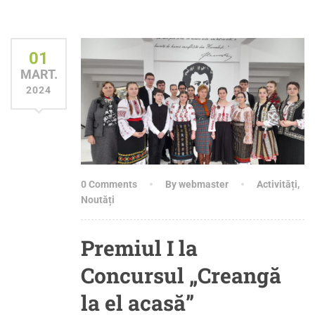
01
MART.
2024
0 Comments
By webmaster
Activități
,
Noutăți
Premiul I la
Concursul „Creangă
la el acasă”