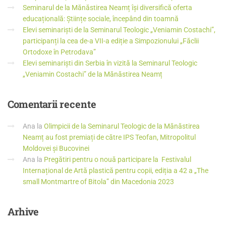
Seminarul de la Mănăstirea Neamț își diversifică oferta
educațională: Științe sociale, începând din toamnă
Elevi seminariști de la Seminarul Teologic „Veniamin Costachi”,
participanți la cea de-a VII-a ediție a Simpozionului „Făclii
Ortodoxe în Petrodava”
Elevi seminariști din Serbia în vizită la Seminarul Teologic
„Veniamin Costachi” de la Mănăstirea Neamț
Comentarii
recente
Ana
la
Olimpicii de la Seminarul Teologic de la Mănăstirea
Neamț au fost premiați de către IPS Teofan, Mitropolitul
Moldovei și Bucovinei
Ana
la
Pregătiri pentru o nouă participare la Festivalul
Internațional de Artă plastică pentru copii, ediția a 42 a „The
small Montmartre of Bitola” din Macedonia 2023
Arhive