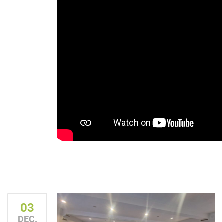
03
DEC.