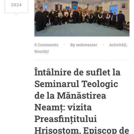
2024
0 Comments
By webmaster
Activități
,
Noutăți
Întâlnire de suflet la
Seminarul Teologic
de la Mănăstirea
Neamț: vizita
Preasfințitului
Hrisostom, Episcop de