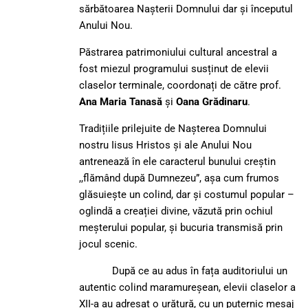
sărbătoarea Nașterii Domnului dar și începutul
Anului Nou.
Păstrarea patrimoniului cultural ancestral a
fost miezul programului susținut de elevii
claselor terminale, coordonați de către prof.
Ana Maria Tanasă
și
Oana Grădinaru
.
Tradițiile prilejuite de Nașterea Domnului
nostru Iisus Hristos și ale Anului Nou
antrenează în ele caracterul bunului creștin
,,flămând după Dumnezeu”, așa cum frumos
glăsuiește un colind, dar și costumul popular –
oglindă a creației divine, văzută prin ochiul
meșterului popular, și bucuria transmisă prin
jocul scenic.
După ce au adus în fața auditoriului un
autentic colind maramureșean, elevii claselor a
XII-a au adresat o urătură, cu un puternic mesaj