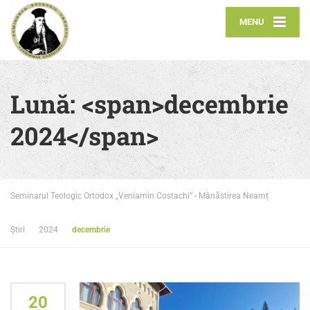
MENU
Lună: <span>decembrie
2024</span>
Seminarul Teologic Ortodox „Veniamin Costachi” - Mânăstirea Neamț
Știri
2024
decembrie
20