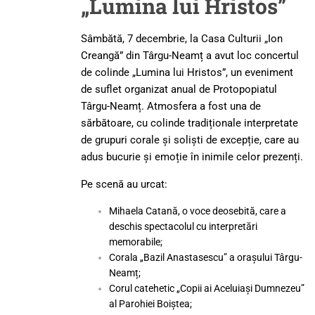
„Lumina lui Hristos”
Sâmbătă, 7 decembrie, la Casa Culturii „Ion
Creangă” din Târgu-Neamț a avut loc concertul
de colinde „Lumina lui Hristos”, un eveniment
de suflet organizat anual de Protopopiatul
Târgu-Neamț. Atmosfera a fost una de
sărbătoare, cu colinde tradiționale interpretate
de grupuri corale și soliști de excepție, care au
adus bucurie și emoție în inimile celor prezenți.
Pe scenă au urcat:
Mihaela Catană, o voce deosebită, care a
deschis spectacolul cu interpretări
memorabile;
Corala „Bazil Anastasescu” a orașului Târgu-
Neamț;
Corul catehetic „Copii ai Aceluiași Dumnezeu”
al Parohiei Boiștea;