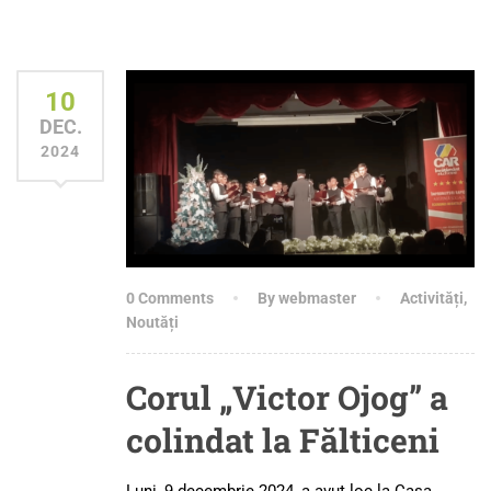
10
DEC.
2024
0 Comments
By webmaster
Activități
,
Noutăți
Corul „Victor Ojog” a
colindat la Fălticeni
Luni, 9 decembrie 2024, a avut loc la Casa