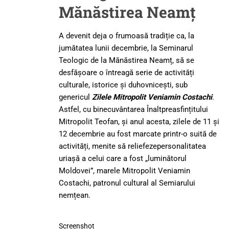
Mănăstirea Neamț
A devenit deja o frumoasă tradiție ca, la
jumătatea lunii decembrie, la Seminarul
Teologic de la Mănăstirea Neamț, să se
desfășoare o întreagă serie de activități
culturale, istorice și duhovnicești, sub
genericul
Zilele Mitropolit Veniamin Costachi
.
Astfel, cu binecuvântarea Înaltpreasfințitului
Mitropolit Teofan, și anul acesta, zilele de 11 și
12 decembrie au fost marcate printr-o suită de
activități, menite să reliefezepersonalitatea
uriașă a celui care a fost „luminătorul
Moldovei”, marele Mitropolit Veniamin
Costachi, patronul cultural al Semiarului
nemțean.
Screenshot