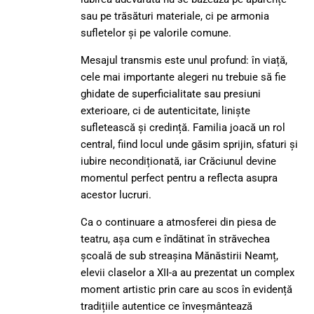
sau pe trăsături materiale, ci pe armonia
sufletelor și pe valorile comune.
Mesajul transmis este unul profund: în viață,
cele mai importante alegeri nu trebuie să fie
ghidate de superficialitate sau presiuni
exterioare, ci de autenticitate, liniște
sufletească și credință. Familia joacă un rol
central, fiind locul unde găsim sprijin, sfaturi și
iubire necondiționată, iar Crăciunul devine
momentul perfect pentru a reflecta asupra
acestor lucruri.
Ca o continuare a atmosferei din piesa de
teatru, așa cum e îndătinat în străvechea
școală de sub streașina Mănăstirii Neamț,
elevii claselor a XII-a au prezentat un complex
moment artistic prin care au scos în evidență
tradițiile autentice ce înveșmântează