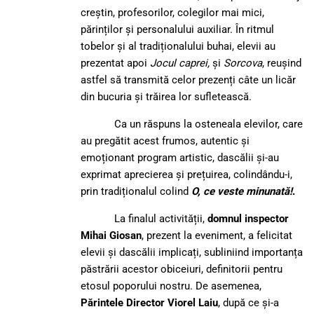
creștin, profesorilor, colegilor mai mici,
părinților și personalului auxiliar. În ritmul
tobelor și al tradiționalului buhai, elevii au
prezentat apoi
Jocul caprei,
și
Sorcova
, reușind
astfel să transmită celor prezenți câte un licăr
din bucuria și trăirea lor sufletească.
Ca un răspuns la osteneala elevilor, care
au pregătit acest frumos, autentic și
emoționant program artistic, dascălii și-au
exprimat aprecierea și prețuirea, colindându-i,
prin tradiționalul colind
O, ce veste minunată!
.
La finalul activității,
domnul inspector
Mihai Giosan
, prezent la eveniment, a felicitat
elevii și dascălii implicați, subliniind importanța
păstrării acestor obiceiuri, definitorii pentru
etosul poporului nostru. De asemenea,
Părintele Director Viorel Laiu
, după ce și-a