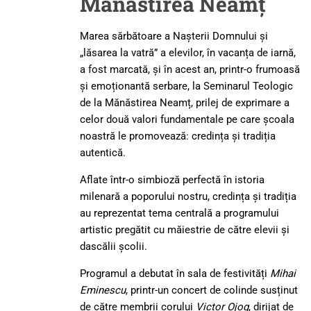
Mănăstirea Neamț
Marea sărbătoare a Nașterii Domnului și
„lăsarea la vatră” a elevilor, în vacanța de iarnă,
a fost marcată, și în acest an, printr-o frumoasă
și emoționantă serbare, la Seminarul Teologic
de la Mănăstirea Neamț, prilej de exprimare a
celor două valori fundamentale pe care școala
noastră le promovează: credința și tradiția
autentică.
Aflate într-o simbioză perfectă în istoria
milenară a poporului nostru, credința și tradiția
au reprezentat tema centrală a programului
artistic pregătit cu măiestrie de către elevii și
dascălii școlii.
Programul a debutat în sala de festivități
Mihai
Eminescu
, printr-un concert de colinde susținut
de către membrii corului
Victor Ojog
, dirijat de