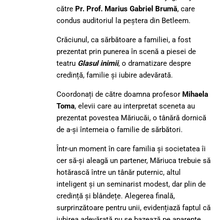
către
Pr. Prof. Marius Gabriel Brumă
, care
condus auditoriul la peștera din Betleem.
Crăciunul, ca sărbătoare a familiei, a fost
prezentat prin punerea în scenă a piesei de
teatru
Glasul inimii
, o dramatizare despre
credință, familie și iubire adevărată.
Coordonați de către doamna profesor
Mihaela
Toma
, elevii care au interpretat sceneta au
prezentat povestea Măriucăi, o tânără dornică
de a-și întemeia o familie de sărbători.
Într-un moment în care familia și societatea îi
cer să-și aleagă un partener, Măriuca trebuie să
hotărască între un tânăr puternic, altul
inteligent și un seminarist modest, dar plin de
credință și blândețe. Alegerea finală,
surprinzătoare pentru unii, evidențiază faptul că
iubirea adevărată nu se bazează pe aparențe