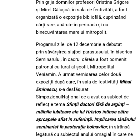
Prin grija domnilor profesori Cristina Grigore
și Mirel Gălușcă, în sala de festivități, a fost
organizată o expoziție bibliofilă, cuprinzând
cărți rare, apărute în perioada și cu
binecuvântarea marelui mitropolit.
Progamul zilei de 12 decembrie a debutat
prin săvârșirea slujbei parastasului, în biserica
Seminarului, în cadrul căreia a fost pomenit
patronul cultural al școlii, Mitropolitul
Veniamin. A urmat vernisarea celor două
expoziții după care, în sala de festivități
Mihai
Eminescu
,
s-a desfășurat
SimpozionulNațional ce a avut ca subiect de
reflecție tema
Sfinții doctori fără de arginți –
mâinile iubitoare ale lui Hristos întinse către
aproapele aflat în suferință. Implicarea tânărului
seminarist în pastorația bolnavilo
r
, în strânsă
legătură cu subiectul anului omagial în care ne