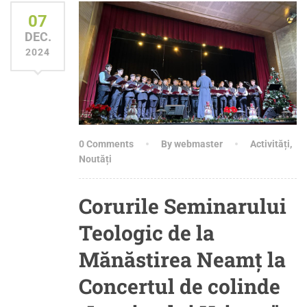
07
DEC.
2024
0 Comments
By webmaster
Activități
,
Noutăți
Corurile Seminarului
Teologic de la
Mănăstirea Neamț la
Concertul de colinde