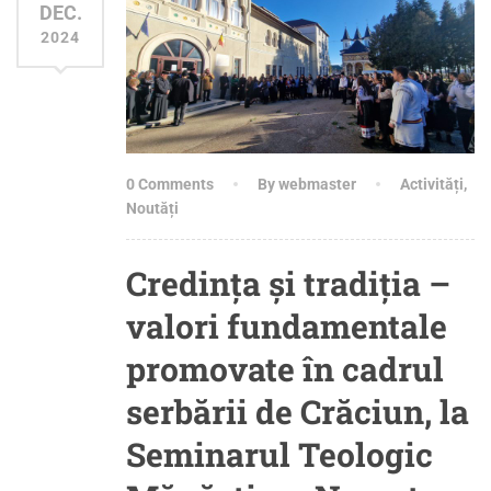
DEC.
2024
0 Comments
By webmaster
Activități
,
Noutăți
Credința și tradiția –
valori fundamentale
promovate în cadrul
serbării de Crăciun, la
Seminarul Teologic