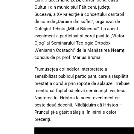
Culturii din municipiul Fălticeni, județul
Suceava, a XVI-a ediție a concertului caritabil
de colinde „Dăruim din suflet”, organizat de
Colegiul Tehnic „Mihai Băcescu”. La acest
eveniment a participat și corul psaltic „Victor
Ojog” al Seminarului Teologic Ortodox
„Veniamin Costachi” de la Mănăstirea Neamț,
condus de pr. prof. Marius Brumă.
Frumusețea colindelor interpretate a
sensibilizat publicul participant, care a răsplătit
prestația corului prin ropote de aplauze. Trebuie
menționat faptul că elevii seminariști vestesc
Nașterea lui Hristos la acest eveniment de
peste două decenii. Nădăjduim că Hristos –
Pruncul și-a găsit sălaș și în inimile celor
prezenți.