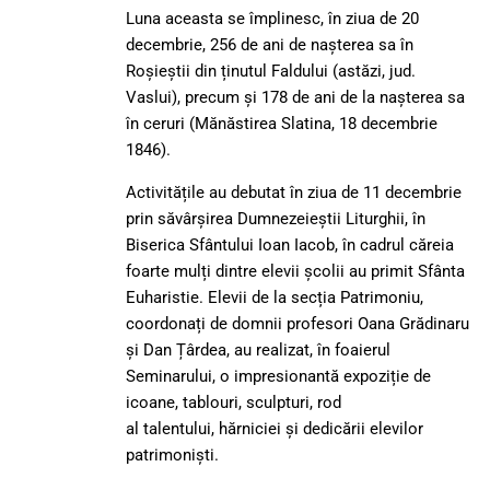
Luna aceasta se împlinesc, în ziua de 20
decembrie, 256 de ani de nașterea sa în
Roșieștii din ținutul Faldului (astăzi, jud.
Vaslui), precum și 178 de ani de la nașterea sa
în ceruri (Mănăstirea Slatina, 18 decembrie
1846).
Activitățile au debutat în ziua de 11 decembrie
prin săvârșirea Dumnezeieștii Liturghii, în
Biserica Sfântului Ioan Iacob, în cadrul căreia
foarte mulți dintre elevii școlii au primit Sfânta
Euharistie. Elevii de la secția Patrimoniu,
coordonați de domnii profesori Oana Grădinaru
și Dan Țârdea, au realizat, în foaierul
Seminarului, o impresionantă expoziție de
icoane, tablouri, sculpturi, rod
al talentului, hărniciei și dedicării elevilor
patrimoniști.