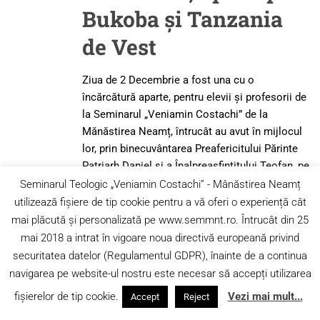
Bukoba și Tanzania
de Vest
Ziua de 2 Decembrie a fost una cu o
încărcătură aparte, pentru elevii și profesorii de
la Seminarul „Veniamin Costachi” de la
Mănăstirea Neamț, întrucât au avut în mijlocul
lor, prin binecuvântarea Preafericitului Părinte
Patriarh Daniel și a Înalpreasfințitului Teofan, pe
Preasfințitul Hrisotom, episcop de Bukoba și
Seminarul Teologic „Veniamin Costachi” - Mânăstirea Neamț
Tanzania de Vest.
utilizează fișiere de tip cookie pentru a vă oferi o experiență cât
mai plăcută și personalizată pe www.semmnt.ro. Întrucât din 25
„Preasfințitul Hrisostom (Maidonis), Episcop de
mai 2018 a intrat în vigoare noua directivă europeană privind
Bukoba, s-a născut în anul 1956 în Plomari,
securitatea datelor (Regulamentul GDPR), înainte de a continua
Lesvos, într-o familie de marinari. A absolvit
navigarea pe website-ul nostru este necesar să accepți utilizarea
studiile școlare în Plomari, localitatea sa
natală, după care a urmat cursurile Școlii
fișierelor de tip cookie.
Vezi mai mult...
Accept
Reject
Superioare Ecleziastice Rizarios (1974-1976) și