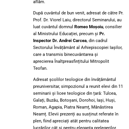
aflăm.
După cuvântul de bun venit, adresat de către Pr.
Prof. Dr. Viorel Laiu, directorul Seminarului, au
luat cuvântul domnul
Romeo Moșoiu
, consilier
al Ministrului Educației, precum și
Pr.
Inspector
Dr.
Andrei Carcea
, din cadrul
Sectorului Învățământ al Arhiepiscopiei Iașilor,
care a transmis binecuvântarea și
aprecierea Înaltpreasfințitului Mitropolit
Teofan.
Adresat școlilor teologice din învățământul
preuniversitar, simpozionul a reunit elevi din 11
seminarii și licee teologice din țară: Tulcea,
Galați, Buzău, Botoșani, Dorohoi, Iași, Huși,
Roman, Agapia, Piatra Neamț, Mănăstirea
Neamț. Elevii prezenți au susținut referate în
plen, fiind apreciați atât pentru calitatea
lucrărilor cât și pentru eleganța prelegerilor.